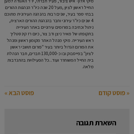
מיקי אלון- איש ציבור, פעיל חברתי, יו"ר האגודה למען
החייל ראשון לציון ,מעל 20 שנה כיו"ר הנהגות ההורים
בבתי ספר בעיר, שנים רבות בהנהגה העירונית מתוכם
4 שנים כיו"ר עירוני וחבר בהנהגת ההורים הארצית,
ניהול וכתיבה בפורומים עירוניים באתר העירייה
בתקופתו של מאיר ניצן ודב צור, כיום רז קינסטליך
ראש העירייה. מיקי מנהל האתר מקומון ראשון ומנהל
את הפורום הגדול ביותר בעיר "פורום תושבי ראשון
לציון" בפייסבוק ובו כ-130,000 חברים, חבר הנהלת
בית החייל המשוחרר ועוד...כל הפעילויות בהתנדבות
מלאה.
« פוסט קודם
פוסט הבא »
השארת תגובה