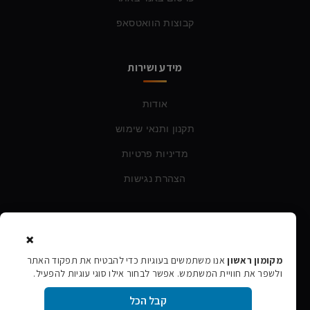
קבוצות הוואטסאפ
מידע ושירות
אודות
תקנון ותנאי שימוש
מדיניות פרטיות
הצהרת נגישות
צרו קשר
×
טלפון:
054-760-6388
מקומון ראשון
אנו משתמשים בעוגיות כדי להבטיח את תפקוד האתר
ולשפר את חוויית המשתמש. אפשר לבחור אילו סוגי עוגיות להפעיל.
אימייל:
rishon106@gmail.com
קבל הכל