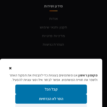
מידע ושירות
אודות
תקנון ותנאי שימוש
מדיניות פרטיות
הצהרת נגישות
צרו קשר
×
טלפון:
054-760-6388
מקומון ראשון
אנו משתמשים בעוגיות כדי להבטיח את תפקוד האתר
ולשפר את חוויית המשתמש. אפשר לבחור אילו סוגי עוגיות להפעיל.
אימייל:
rishon106@gmail.com
קבל הכל
הסר לא הכרחיות
©
2026
מקומון ראשון · כל הזכויות שמורות
אתר הפרסום המקומי של ראשון לציון