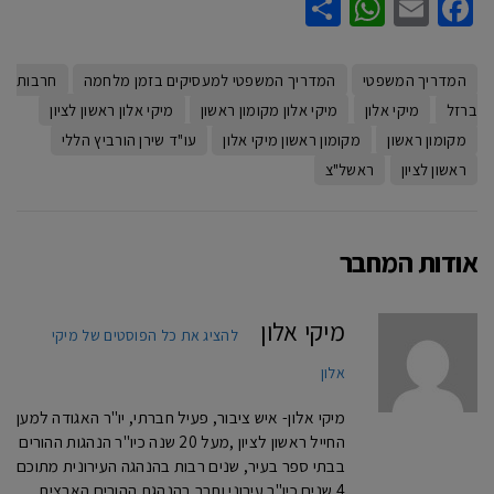
WhatsApp
Share
Facebook
Email
המדריך המשפטי
המדריך המשפטי למעסיקים בזמן מלחמה
חרבות
ברזל
מיקי אלון
מיקי אלון מקומון ראשון
מיקי אלון ראשון לציון
מקומון ראשון
מקומון ראשון מיקי אלון
עו"ד שירן הורביץ הללי
ראשון לציון
ראשל"צ
אודות המחבר
מיקי אלון
להציג את כל הפוסטים של מיקי
אלון
מיקי אלון- איש ציבור, פעיל חברתי, יו"ר האגודה למען
החייל ראשון לציון ,מעל 20 שנה כיו"ר הנהגות ההורים
בבתי ספר בעיר, שנים רבות בהנהגה העירונית מתוכם
4 שנים כיו"ר עירוני וחבר בהנהגת ההורים הארצית,