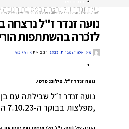
פרסום באנר
נועה זנדר ז"ל נרצחה במסיבת הנובה 
ראשי
»
אנשים
»
נועה זנדר ז"ל נרצחה במסיבת הנובה שברעים, השבוע ערכו
נועה זנדר ז"ל נרצחה 
לזכרה בהשתתפות הוריה
המומחים של מקומון ראשון
»
מיקי אלון
דצמבר 11, 2023
2:24 PM
אין תגובות
קבוצות וואטסאפ
נועה זנדר ז"ל. צילום: פרטי.
נועה זנדר ז״ל שבילתה עם בן 
,מפלצות בבוקר ה-7.10.23 השבת השחורה במסיבת הנובה שהתקיימה ברעים.
הוריה של נועה ז"ל מלי ועמית מפריחים את ה