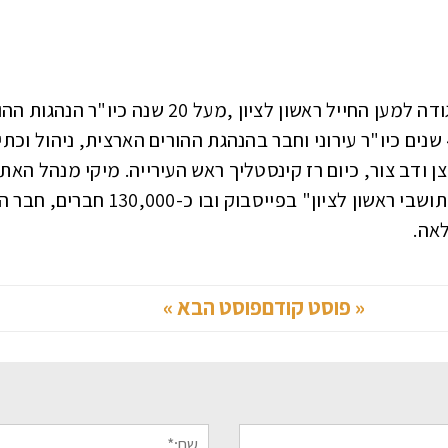
מיקי אלון- איש ציבור, פעיל חברתי, יו"ר האגודה למען החייל ראשון לצי
בעיר, שנים רבות בהנהגה העירונית מתוכם 4 שנים כיו"ר עירוני וחבר בהנהגת ההורים הארצית, ני
ן ודב צור, כיום רז קינסטליך ראש העירייה. מיקי מנהל האת
ומנהל את הפורום הגדול ביותר בעיר "פורום תושבי ראשון
אה.
« פוסט קודם
פוסט הבא »
שם:*