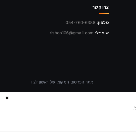
צרו קשר
טלפון:
054-760-6388
אימייל:
rishon106@gmail.com
אתר הפרסום המקומי של ראשון לציון
×
.