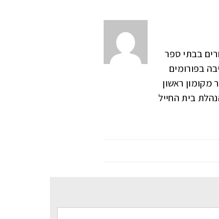
ון ,מעל 20 שנה כיו"ר הנהגות ההורים בבתי ספר
הול וכתיבה בפורומים
ר מקומון ראשון
 לציון" בפייסבוק ובו כ-130,000 חברים, חבר הנהלת בית החייל