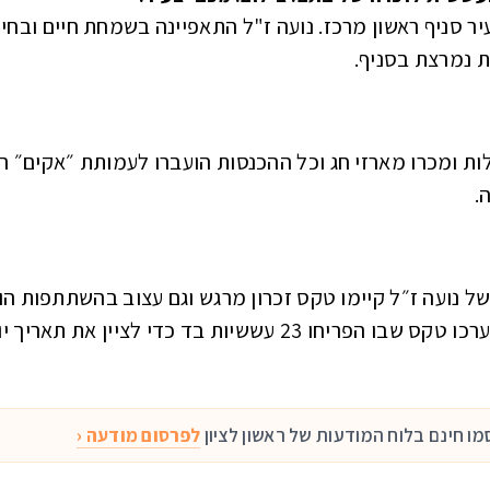
יר סניף ראשון מרכז. נועה ז"ל התאפיינה בשמחת חיים ובחי
 נמרצת בסניף.
לות ומכרו מארזי חג וכל ההכנסות הועברו לעמותת ״אקים״ רא
.
ל נועה ז״ל קיימו טקס זכרון מרגש וגם עצוב בהשתתפות הור
ראש העיר רז קינסטליך לאחר שנשאו דברים ערכו טקס שבו הפריחו 23 עששי
ו חינם בלוח המודעות של ראשון לציון
לפרסום מודעה ‹