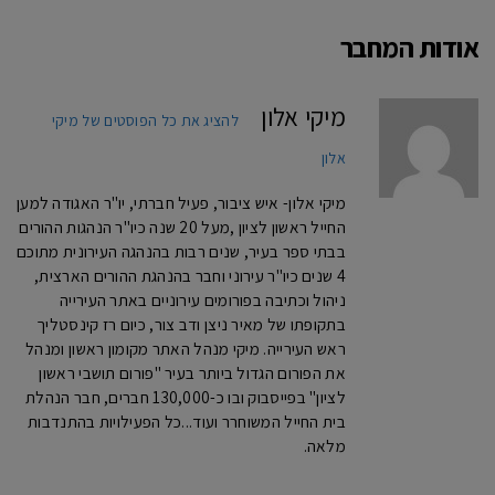
אודות המחבר
מיקי אלון
להציג את כל הפוסטים של מיקי
אלון
מיקי אלון- איש ציבור, פעיל חברתי, יו"ר האגודה למען
החייל ראשון לציון ,מעל 20 שנה כיו"ר הנהגות ההורים
בבתי ספר בעיר, שנים רבות בהנהגה העירונית מתוכם
4 שנים כיו"ר עירוני וחבר בהנהגת ההורים הארצית,
ניהול וכתיבה בפורומים עירוניים באתר העירייה
בתקופתו של מאיר ניצן ודב צור, כיום רז קינסטליך
ראש העירייה. מיקי מנהל האתר מקומון ראשון ומנהל
את הפורום הגדול ביותר בעיר "פורום תושבי ראשון
לציון" בפייסבוק ובו כ-130,000 חברים, חבר הנהלת
בית החייל המשוחרר ועוד...כל הפעילויות בהתנדבות
מלאה.