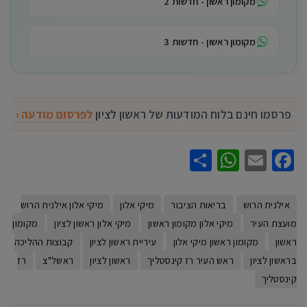
מקומון ראשון - חדשות 2
מקומון ראשון - חדשות 3
פרסמו חינם בלוח המודעות של ראשון לציון
לפרסום מודעה ‹
WhatsApp
Share
Facebook
Email
אילנית הרוש
בריאות הציבור
מיקי אלון
מיקי אלון אילנית הרוש
מועצת העיר
מיקי אלון מקומון ראשון
מיקי אלון ראשון לציון
מקומון
ראשון
מקומון ראשון מיקי אלון
עיריית ראשון לציון
קבוצות ההליכה
בראשון לציון
ראש העיר רז קינסטליך
ראשון לציון
ראשל"צ
רז
קינסטליך