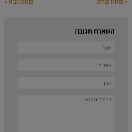
« פוסט קודם
פוסט הבא »
השארת תגובה
שם:*
אימייל*
אתר:
תגובה