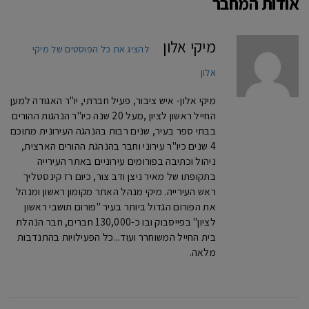
אודות המחבר
מיקי אלון
להציג את כל הפוסטים של מיקי
אלון
מיקי אלון- איש ציבור, פעיל חברתי, יו"ר האגודה למען
החייל ראשון לציון ,מעל 20 שנה כיו"ר הנהגות ההורים
בבתי ספר בעיר, שנים רבות בהנהגה העירונית מתוכם
4 שנים כיו"ר עירוני וחבר בהנהגת ההורים הארצית,
ניהול וכתיבה בפורומים עירוניים באתר העירייה
בתקופתו של מאיר ניצן ודב צור, כיום רז קינסטליך
ראש העירייה. מיקי מנהל האתר מקומון ראשון ומנהל
את הפורום הגדול ביותר בעיר "פורום תושבי ראשון
לציון" בפייסבוק ובו כ-130,000 חברים, חבר הנהלת
בית החייל המשוחרר ועוד...כל הפעילויות בהתנדבות
מלאה.