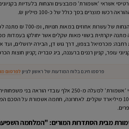
כרטיסי אשראי 'אשמורת' ממבצעים והנחות בלעדיות בקניונ
ה רכשו מוצרים בסך כולל של כ-100 מיליון ₪.
אנשי החינוך וההוראה ייהנו
 מתנה יוקרתית בשווי מאות שקלים אשר יחולקו בעמדות מ
רחבה: מכרמיאל בצפון, דרך גוש דן, הבירה ירושלים, ועד א
ניוני עופר, קניון רננים ברעננה, ביג טבריה ;קניון חוצות הכ
פרסמו חינם בלוח המודעות של ראשון לציון
לפרסום מו
כיום מחזיקים בכרטיסי אשראי 'אשמורת' למעלה מ-250 אל
סליקה שנתי של למעלה מ-10.5 מיליארד שקלים. לאחרונה, חתמה אשמורת
רים.
שמורת מבית הסתדרות המורים: "המלחמה השפיעה