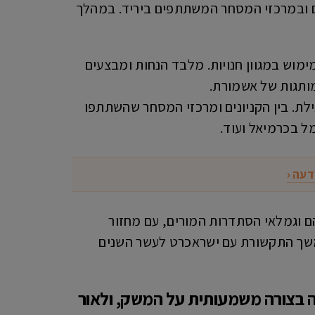
ים ובמרכזי המסחר המשתתפים ביריד. במהלך
 מהנחות של עשרות אחוזים במאות חנויות, ומ-700 ₪ מתנה למימוש במגוון חנויות. מלבד הנחות ומבצעים
מותגות של אשמורת.
ילת. בין הקניונים ומרכזי המסחר שהשתתפו
רמל בכרמיאל ועוד.
דעה ‹
ף עובדי הוראה בני משפחותיהם וגמלאי הסתדרות המורים, עם מחזור
 על הסכם המשך התקשורת עם ישראכרט לעשר השנים
 בצורה משמעותית על המשק, ולאור