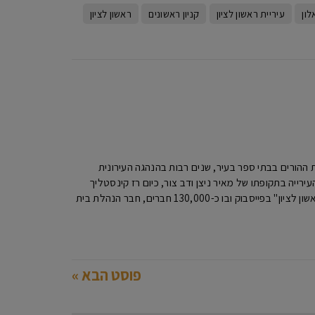
לון
עיריית ראשון לציון
קניון ראשונים
ראשון לציון
יו"ר האגודה למען החייל ראשון לציון ,מעל 20 שנה כיו"ר הנהגות ההורים בבתי ספר בעיר, שנים רבות בהנהגה העירונית
ר העירייה בתקופתו של מאיר ניצן ודב צור, כיום רז קינסטליך
ראש העירייה. מיקי מנהל האתר מקומון ראשון ומנהל את הפורום הגדול ביותר בעיר "פורום תושבי ראשון לציון" בפייסבוק ובו כ-130,000 חברים, חבר הנהלת בית
פוסט הבא »