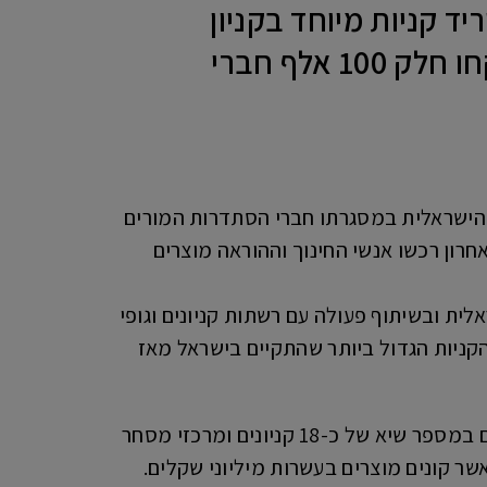
 קניות מיוחד בקניון
ראשונים ראשון לציון במטרה לתמוך בכלכלה ובעסקים בו ייקחו חלק 100 אלף חברי
את הכלכלה הישראלית במסגרתו חברי הסתדרות המורים
 ברחבי הארץ. ביריד האחרון רכשו אנשי החינוך וההוראה מוצרים
ת ובשיתוף פעולה עם רשתות קניונים וגופי
הקניות הגדול ביותר שהתקיים בישראל מאז
היריד HAPPY אשמורת DAYS חל במשך 4 ימים והחל ב8.4 ויתקיים עד 11.4. היריד מתקיים במספר שיא של כ-18 קניונים ומרכזי מסחר
ר קונים מוצרים בעשרות מיליוני שקלים.