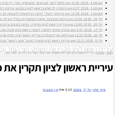
אוגוסט 4, 2026
12:55 pm
חיסול לאור יום באזור התעשייה: עורך דין נורה 
אוגוסט 3, 2026
6:57 pm
החברה לביטחון בראשון לציון במבצעי אכיפה רחב
אוגוסט 2, 2026
12:08 pm
פרויקט "העוז": יוזמה בינלאומית להנצחת 18 תצפיתניות שנפלו בנחל עוז
יולי 29, 2026
12:58 pm
בזכות הנציבות: אישה המתגוררת בחו"ל קיבלה פיצ
יולי 20, 2026
12:09 pm
עיריית ראשון לציון מזהירה: פגיעה בעצים עירוני
יולי 17, 2026
5:47 pm
פתרון מקומי למשבר לאומי: ראשון לציון חנכה את תש״ח 2 פרויקט עירוני להשכרה ארוכת טווח של דירות במחיר מוזל במעמד ראש העירי
יולי 16, 2026
11:22 am
חיזוק נשי להנהלה בעיריית ראשון לציון: פזית שרון נב
יולי 8, 2026
12:21 pm
עיריית ראשון לציון ותאגיד המים "מניב ראשון" מזה
עיריית ראשון לציון תקרין את משחקי חצי הגמר וגמר
ראשי
»
ספורט
»
עיריית ראשון לציון תקרין את משחקי חצי הגמר וגמר היורו על גבי מסכי ענק
עיריית ראשון לציון תקרין את 
מיקי אלון
יולי 7, 2024
5:23 PM
אין תגובות