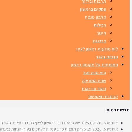
תרבות ובידור
עסקים בראשון
מתכון מנצח
רכילות
חינוך
צרכנות
לוח מודעות ראשון לציון
פרסום באנר
המומחים של מקומון ראשון
טיפ שווה זהב
שפת המוזיקה
כושר ובריאות
קבוצות וואטסאפ
חדשות חמות:
אוגוסט 6, 2026
10:53 am
פגיעת רכב בראשון לציון: בת 33 נפצעה באורח בינוני ברחוב ירושלים
אוגוסט 5, 2026
6:19 pm
תוכנית סיוע ענקית לעסקים בעיר: הנחות באגרות 