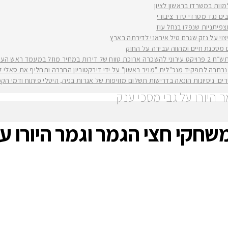
למוות במשרדו בראשון לציון
ים נגד מטרדי סדר ציבורי
וי על נזק שגרם טיל איראני לדירתה בארץ
ים מסכנת חיים ומהווה עבירה על החוק
יה רז קינסטליך
חרה לתפקיד מנכ"לית "מניב ראשון" על ידי דירקטוריון החברה ותחליף את סאלי לוי שפורשת ל
ירים: ניסיונות הונאה בדרישות תשלום מזויפות של אגרות בניה, היטלי פיתוח ודמי ה
 היורו על גבי מסכי ענק
משחקי חצי הגמר וגמר היורו ע