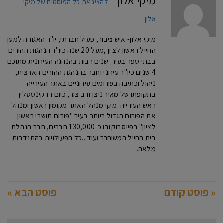
מיקי אלון
להציג את כל הפוסטים של מיקי
אלון
מיקי אלון- איש ציבור, פעיל חברתי, יו"ר האגודה למען
החייל ראשון לציון ,מעל 20 שנה כיו"ר הנהגות ההורים
בבתי ספר בעיר, שנים רבות בהנהגה העירונית מתוכם
4 שנים כיו"ר עירוני וחבר בהנהגת ההורים הארצית,
ניהול וכתיבה בפורומים עירוניים באתר העירייה
בתקופתו של מאיר ניצן ודב צור, כיום רז קינסטליך
ראש העירייה. מיקי מנהל האתר מקומון ראשון ומנהל
את הפורום הגדול ביותר בעיר "פורום תושבי ראשון
לציון" בפייסבוק ובו כ-130,000 חברים, חבר הנהלת
בית החייל המשוחרר ועוד...כל הפעילויות בהתנדבות
מלאה.
« פוסט קודם
פוסט הבא »