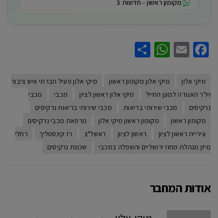
מקומון ראשון - חדשות 3
WhatsApp
Share
Facebook
Email
מיקי אלון
מיקי אלון מקומון ראשון
מיקי אלון פעיל חברתי איש ציבור
ויו"ר האגודה למען החייל
מיקי אלון ראשון לציון
מכבי
מכבי
נרקיסים
מכבי שירותי בריאות
מכבי שירותי בריאות נרקיסים
מקומון ראשון
מקומון ראשון מיקי אלון
מרפאת מכבי נרקיסים
עיריית ראשון לציון
ראשון לציון
ראשל"צ
רז קינסטליך
רחלי
מיזן מנהלת מחוז ירושליים והשפלה במכבי
שכונת נרקיסים
אודות המחבר