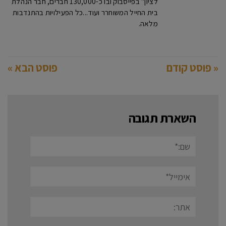
לציון" בפייסבוק ובו כ-130,000 חברים, חבר הנהלת
בית החייל המשוחרר ועוד...כל הפעילויות בהתנדבות
מלאה.
« פוסט קודם
פוסט הבא »
השארת תגובה
שם:*
אימייל*
אתר: