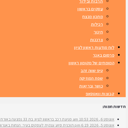
תרבות ובידור
עסקים בראשון
מתכון מנצח
רכילות
חינוך
צרכנות
לוח מודעות ראשון לציון
פרסום באנר
המומחים של מקומון ראשון
טיפ שווה זהב
שפת המוזיקה
כושר ובריאות
קבוצות וואטסאפ
חדשות חמות:
אוגוסט 6, 2026
10:53 am
פגיעת רכב בראשון לציון: בת 33 נפצעה באורח בינוני ברחוב ירושלים
אוגוסט 5, 2026
6:19 pm
תוכנית סיוע ענקית לעסקים בעיר: הנחות באגרות 