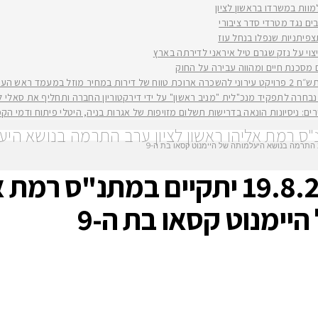
למוות במשרדו בראשון לציון
ים נגד מטרדי סדר ציבורי
וי על נזק שגרם טיל איראני לדירתה בארץ
ים מסכנת חיים ומהווה עבירה על החוק
יה רז קינסטליך
חרה לתפקיד מנכ"לית "מניב ראשון" על ידי דירקטוריון החברה ותחליף את סאלי לוי שפורשת ל
ירים: ניסיונות הונאה בדרישות תשלום מזויפות של אגרות בניה, היטלי פיתוח ודמי ה
בואו לעזור! ביום שני הקרוב 19.8.24 יתק
יימנוט קסאו בת ה-9