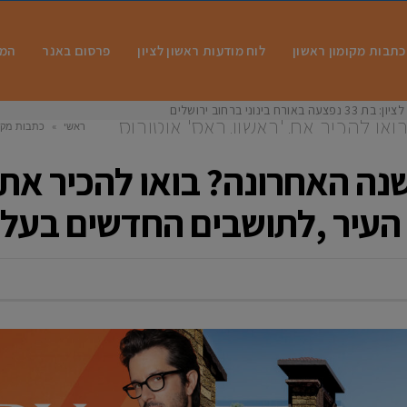
כתבות מקומון ראשון
לוח מודעות ראשון לציון
פרסום באנר
המו
 בינוני ברחוב ירושלים
או להכיר את 'ראשון באס' אוטובוס
ראשי
»
כתבות מקומ
ם החדשים בעלות סמלית!
באס
נה האחרונה? בואו להכיר את 
 העיר ,לתושבים החדשים בעל