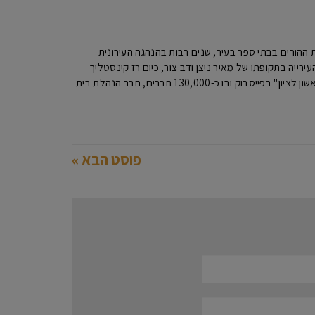
יו"ר האגודה למען החייל ראשון לציון ,מעל 20 שנה כיו"ר הנהגות ההורים בבתי ספר בעיר, שנים רבות בהנהגה העירונית
ר העירייה בתקופתו של מאיר ניצן ודב צור, כיום רז קינסטליך
ראש העירייה. מיקי מנהל האתר מקומון ראשון ומנהל את הפורום הגדול ביותר בעיר "פורום תושבי ראשון לציון" בפייסבוק ובו כ-130,000 חברים, חבר הנהלת בית
פוסט הבא »