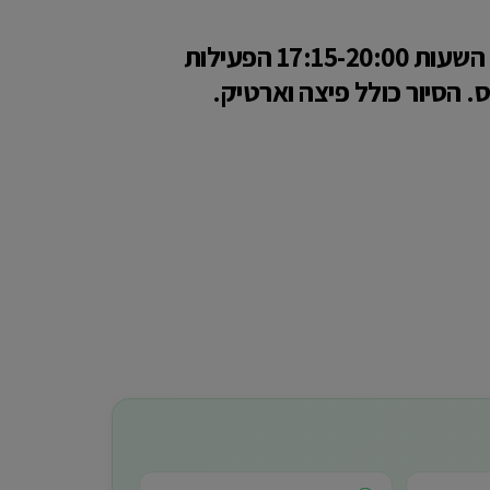
הסיור כולל: אוטובוס ממוזג ומדריך. הסיור יתקיים ביום חמישי, 19.9.24, בין השעות 17:15-20:00 הפעילות