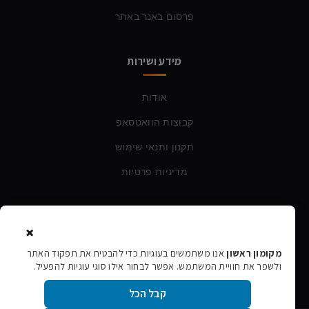
פרסום באנר באתר
מידע ושירות
אודות
קבוצות הוואטסאפ
תקנון ותנאי שימוש
מדיניות פרטיות
צרו קשר
×
טלפון:
054-760-6388
מקומון ראשון
אנו משתמשים בעוגיות כדי להבטיח את תפקוד האתר
ולשפר את חוויית המשתמש. אפשר לבחור אילו סוגי עוגיות להפעיל.
אימייל:
rishon106@gmail.com
קבל הכל