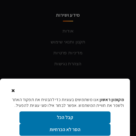
מידע ושירות
אודות
תקנון ותנאי שימוש
מדיניות פרטיות
הצהרת נגישות
צרו קשר
×
טלפון:
054-760-6388
מקומון ראשון
אנו משתמשים בעוגיות כדי להבטיח את תפקוד האתר
ולשפר את חוויית המשתמש. אפשר לבחור אילו סוגי עוגיות להפעיל.
אימייל:
rishon106@gmail.com
קבל הכל
הסר לא הכרחיות
©
2026
מקומון ראשון · כל הזכויות שמורות