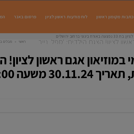
כתבות מקומון ראשון
לוח מודעות ראשון לציון
פרסום באנר
המו
 בינוני ברחוב ירושלים
שון לציון! הצגת הילדים: 'ספל, נייר
ראשי
»
מבלים בר
'ספל, ניי
 במוזיאון אגם ראשון לציון! ה