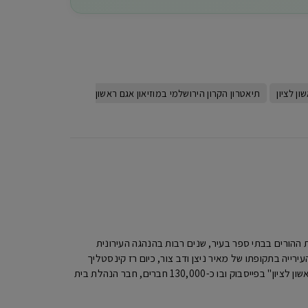
ון לציון
תיאטרון הקרון הירושלמי במוזיאון אגם ראשון
יו"ר האגודה למען החייל ראשון לציון ,מעל 20 שנה כיו"ר הנהגות ההורים בבתי ספר בעיר, שנים רבות בהנהגה העירונית
ר העירייה בתקופתו של מאיר ניצן ודב צור, כיום רז קינסטליך
ראש העירייה. מיקי מנהל האתר מקומון ראשון ומנהל את הפורום הגדול ביותר בעיר "פורום תושבי ראשון לציון" בפייסבוק ובו כ-130,000 חברים, חבר הנהלת בית