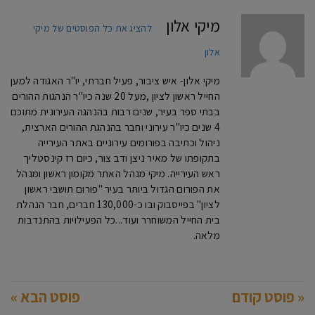
מיקי אלון
להציג את כל הפוסטים של מיקי
אלון
מיקי אלון- איש ציבור, פעיל חברתי, יו"ר האגודה למען
החייל ראשון לציון ,מעל 20 שנה כיו"ר הנהגות ההורים
בבתי ספר בעיר, שנים רבות בהנהגה העירונית מתוכם
4 שנים כיו"ר עירוני וחבר בהנהגת ההורים הארצית,
ניהול וכתיבה בפורומים עירוניים באתר העירייה
בתקופתו של מאיר ניצן ודב צור, כיום רז קינסטליך
ראש העירייה. מיקי מנהל האתר מקומון ראשון ומנהל
את הפורום הגדול ביותר בעיר "פורום תושבי ראשון
לציון" בפייסבוק ובו כ-130,000 חברים, חבר הנהלת
בית החייל המשוחרר ועוד...כל הפעילויות בהתנדבות
מלאה.
« פוסט קודם
פוסט הבא »