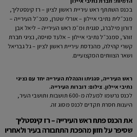
הדמיות: חברת נתיבי איילון
בכנס השתתף ראש עיריית ראשון לציון – רז קינסטליך,
מנכ״לית נתיבי איילון – אורלי שטרן, מנכ״ל העירייה –
דורון מילברג, סגנית ומ״מ ראש העירייה – ליאל אבן
זוהר, סמנכ״ל נתיבי איילון – אלעד סויסה, נציגי חברת
קשרי קהילה, מהנדסת עיריית ראשון לציון – גל גבריאל
ושאר הצוותים המקצועיים.
ראש העירייה, סגניתו ו
הנהלת העירייה יחד עם נציגי
נתיבי איילון. צילום: דוברות העירייה.
לכנס נרשמו למעלה מ-600 תושבות ותושבי העיר,
היענות חסרת תקדים לכנס מסוג זה.
את הכנס פתח ראש העירייה – רז קינסטליך
שסיפר על חזון מהפכת התחבורה בעיר ולאחריו