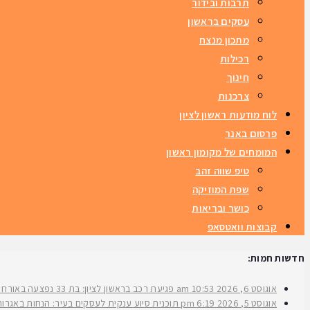
תרבות ובידור
עסקים בראשון
מתכון מנצח
רכילות
חינוך
צרכנות
לוח מודעות ראשון לציון
פרסום באנר
המומחים של מקומון ראשון
טיפ שווה זהב
שפת המוזיקה
כושר ובריאות
קבוצות וואטסאפ
חדשות חמות:
אוגוסט 6, 2026
10:53 am
פגיעת רכב בראשון לציון: בת 33 נפצעה באורח בינוני ברחוב ירושלים
אוגוסט 5, 2026
6:19 pm
תוכנית סיוע ענקית לעסקים בעיר: הנחות באגרות 