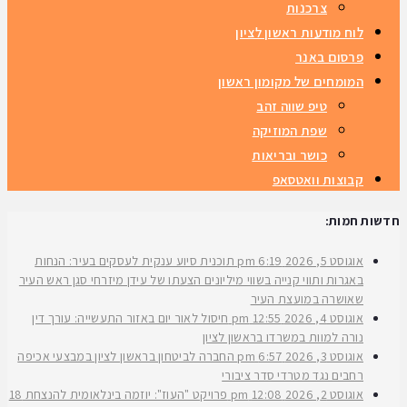
צרכנות
לוח מודעות ראשון לציון
פרסום באנר
המומחים של מקומון ראשון
טיפ שווה זהב
שפת המוזיקה
כושר ובריאות
קבוצות וואטסאפ
חדשות חמות:
אוגוסט 5, 2026
6:19 pm
תוכנית סיוע ענקית לעסקים בעיר: הנחות
באגרות ותווי קנייה בשווי מיליונים הצעתו של עידן מיזרחי סגן ראש העיר
שאושרה במועצת העיר
אוגוסט 4, 2026
12:55 pm
חיסול לאור יום באזור התעשייה: עורך דין
נורה למוות במשרדו בראשון לציון
אוגוסט 3, 2026
6:57 pm
החברה לביטחון בראשון לציון במבצעי אכיפה
רחבים נגד מטרדי סדר ציבורי
אוגוסט 2, 2026
12:08 pm
פרויקט "העוז": יוזמה בינלאומית להנצחת 18