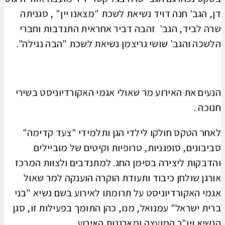
דן, הגב' חנה דויד נשיאת לשכת "מצאנו יין" , סגניתה
שרה לביד, הגב' זהבה דביר אחראית התנדבות וחברי
הלשכה והגב' שושי גריצמן נשיאת לשכת "הבה נגילה".
הנעים את האירוע מר שאולי אגמי האקורדיוניסט בשירי
חנוכה .
לאחר הטקס חולקו לילדי הגן ותלמידי "צעד קדימה"
סביבונים, סופגניות, טרופיות וקיטים של מוביילים
והדבקות ליצירה בסימן החג. למתנדבים ולצוות המרכז
אורגן שולחן כיבוד ותעודת הוקרה הוענקה למר שאול
אגמי האקורדיוניסט על תרומתו לאירוע בשם נשיא "בני
ברית ישראל" עמנואל, מנו, כהן התומך בפעילות זו, סגן
הנשיא ויו"ר המועצה ומארגנות האירוע.