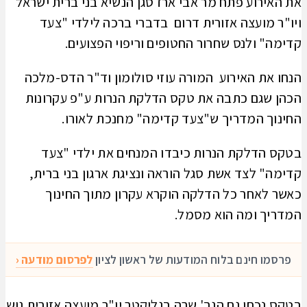
את האירוע פתח מר אבי ארז סגן הנשיא בני ברית ישראל
ויו"ר מועצה אזורית דרום בדברי ברכה לילדי "צעד
קדימה" ולנס שחרור החטופים וריפוי הפצועים.
הנחו את האירוע המורה עוזי סולומון וד"ר הדס-מלכה
הכהן שגם כתבה את טקס הדלקת הנרות ע"פ עקרונות
החינוך המדריך ש"צעד קדימה" מחנכת לאורו.
בטקס הדלקת הנרות כיבדו המנחים את ילדי "צעד
קדימה" לצד אשת סגל הוראה ונציגת ארגון בני ברית,
כאשר לאחר כל הדלקה הוקרא עקרון מתוך החינוך
המדריך ומה הוא מסמל.
פרסמו חינם בלוח המודעות של ראשון לציון
לפרסום מודעה ‹
בטקס נכחו גם הגב' שרה בגליקטר יו"ר מועצה אזורית גוש