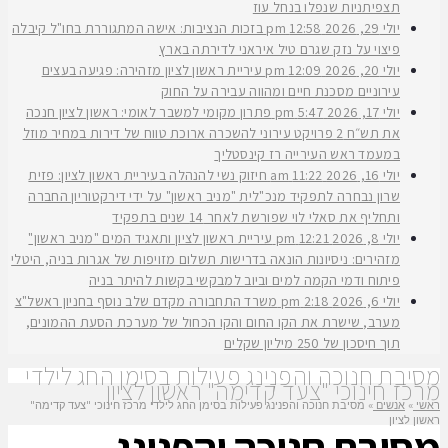
תצפיתניות שנפלו בנחל עוז
יולי 29, 2026
12:58 pm
בזכות הנציבות: אישה המתגוררת בחו"ל קיבלה
פיצוי על נזק שגרם טיל איראני לדירתה בארץ
יולי 20, 2026
12:09 pm
עיריית ראשון לציון מזהירה: פגיעה בעצים
עירוניים מסכנת חיים ומהווה עבירה על החוק
יולי 17, 2026
5:47 pm
פתרון מקומי למשבר לאומי: ראשון לציון חנכה
את תש״ח 2 פרויקט עירוני להשכרה ארוכת טווח של דירות במחיר מוזל
במעמד ראש העירייה רז קינסטליך
יולי 16, 2026
11:22 am
חיזוק נשי להנהלה בעיריית ראשון לציון: פזית
שרון נבחרה לתפקיד מנכ"לית "מניב ראשון" על ידי דירקטוריון החברה
ותחליף את סאלי לוי שפורשת לאחר 14 שנים בתפקיד
יולי 8, 2026
12:21 pm
עיריית ראשון לציון ותאגיד המים "מניב ראשון"
מזהירים: ניסיונות הונאה בדרישות תשלום מזויפות של אגרות בניה, היטלי
פיתוח ודמי הקמה למים וביוב למבקשי בקשות להיתר בניה
יולי 6, 2026
2:18 pm
משרד התחבורה מקדם שלב נוסף בחניון ראשל"צ
מערב, שישרת את הקו החום והקו הכחול של מערכת הסעת ההמונים,
תוך חיסכון של 250 מיליון שקלים
מסיבת חנוכה והפנינג פעילות בסימן החג לילדי
מרכז חינוכי "צעד קדימה" ראשון לציון
ראשי
»
אנשים
»
מסיבת חנוכה והפנינג פעילות בסימן החג לילדי מרכז חינוכי "צעד קדימה"
ראשון לציון
מסיבת חנוכה והפנינג