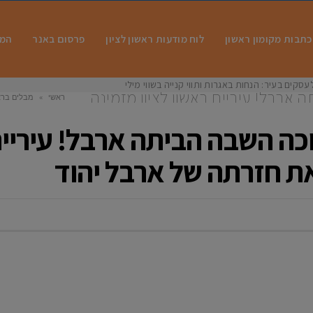
כתבות מקומון ראשון
לוח מודעות ראשון לציון
פרסום באנר
המו
עסקים בעיר: הנחות באגרות ותווי קנייה בשווי מיליונים הצ
רבל! עיריית ראשון לציון מזמינה
ראשי
»
מבלים ברא
בל יהוד
ה השבה הביתה ארבל! עיריית 
את חזרתה של ארבל יהוד