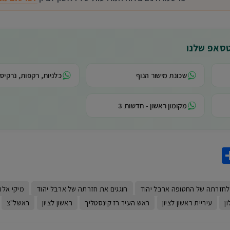
טסאפ שלנו
שכונת מישור הנוף
כלניות, רקפות, נרקיסי
מקומון ראשון - חדשות 3
Share
What
Gma
 לחזרתה של החטופה ארבל יהוד
חוגגים את חזרתה של ארבל יהוד
מיקי אלון
ן
עיריית ראשון לציון
ראש העיר רז קינסטליך
ראשון לציון
ראשל"צ