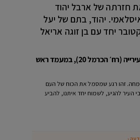
את חזרתה של ארבל יהוד
 בשבי הג'יהאד האיסלאמי. יהוד, בתם של יעל
העיר, נחטפה מקיבוץ ניר עוז במתקפת ה-7 באוקטובר יחד עם בן זוגה אריאל
האירוע יתקיים היום (חמישי, 30.1.25), החל מהשעה 17:00, ברחבת בניין העירייה (רח׳ הכרמל 20), במעמד ראש
ושמחה. זהו רגע שמסמל את הכוח של העם
 העיר להגיע, לשמוח יחד איתנו, להביע
דעה ‹