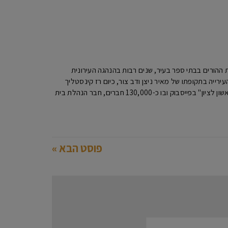
יו"ר האגודה למען החייל ראשון לציון ,מעל 20 שנה כיו"ר הנהגות ההורים בבתי ספר בעיר, שנים רבות בהנהגה העירונית
ר העירייה בתקופתו של מאיר ניצן ודב צור, כיום רז קינסטליך
ראש העירייה. מיקי מנהל האתר מקומון ראשון ומנהל את הפורום הגדול ביותר בעיר "פורום תושבי ראשון לציון" בפייסבוק ובו כ-130,000 חברים, חבר הנהלת בית
פוסט הבא »