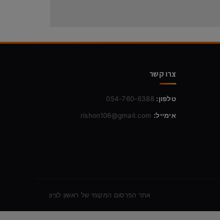
צרו קשר
טלפון:
054-760-6388
אימייל:
rishon106@gmail.com
אתר הפרסום המקומי של ראשון לציון