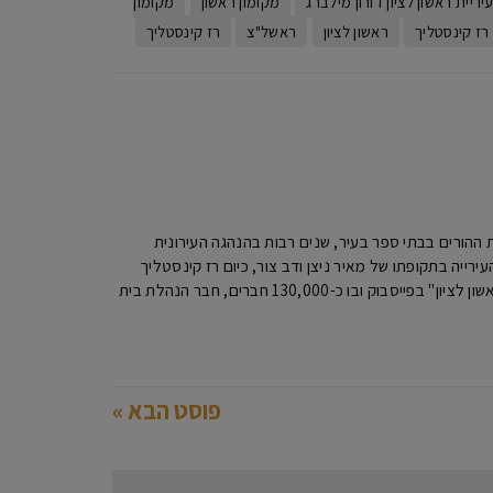
יריית ראשון לציון דורון מילברג
מקומון ראשון
מקומון
רז קינסטליך
ראשון לציון
ראשל"צ
רז קינסטליך
יו"ר האגודה למען החייל ראשון לציון ,מעל 20 שנה כיו"ר הנהגות ההורים בבתי ספר בעיר, שנים רבות בהנהגה העירונית
ר העירייה בתקופתו של מאיר ניצן ודב צור, כיום רז קינסטליך
ראש העירייה. מיקי מנהל האתר מקומון ראשון ומנהל את הפורום הגדול ביותר בעיר "פורום תושבי ראשון לציון" בפייסבוק ובו כ-130,000 חברים, חבר הנהלת בית
פוסט הבא »