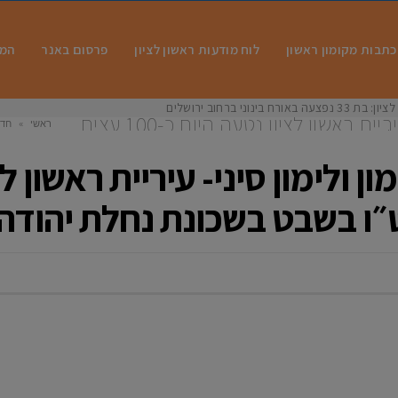
כתבות מקומון ראשון
לוח מודעות ראשון לציון
פרסום באנר
המו
 בינוני ברחוב ירושלים
זית, תפוז, תפוז סיני, לימון ולימון סיני- עיריית ראשון לציון נטעה היום כ-100 עצים
ראשי
»
חדש
ת יהודה
ו בשבט בשכונת נחלת יהודה