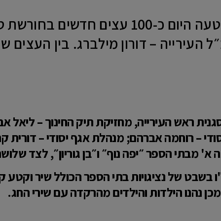
עיריית ראשון לציון נטעה היום כ-100 עצ
 העירייה – דורון מילברג. בין העצים שנש
נית ראש העירייה, מחזיקת תיק החינוך – ליאל אבן
די – רוחמה אברהם; מנהלת אגף יסודי – דורית קר
ה א' מבתי הספר ״יפה נוף״ ו״בן גוריון״, לצד שלו
 בשבט של נציגויות בתי הספר הכולל שיר וקטע 
כן נהנו הילדות והילדים מהרקדה עם שירי החג.