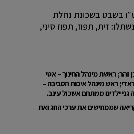
ים חדשים בחורשת ט״ו בשבט בשכונת נחלת
תלו: זית, תפוז, תפוז סיני,
 זהר; ראשת מינהל החינוך – אטי
אדי; ראש מינהל איכות הסביבה –
שה גני ילדים ממתחם אשכול עינב.
קריאה שממחישים את ערכי החג ואת