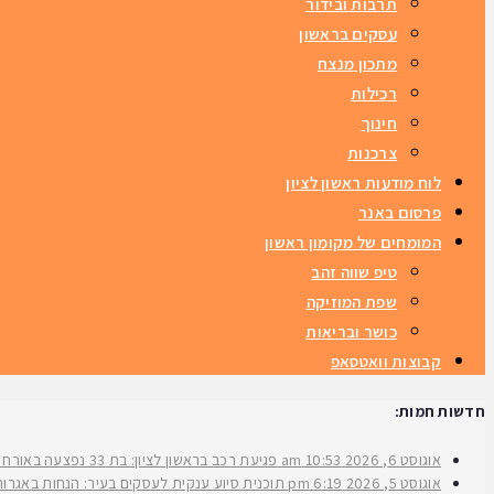
תרבות ובידור
עסקים בראשון
מתכון מנצח
רכילות
חינוך
צרכנות
לוח מודעות ראשון לציון
פרסום באנר
המומחים של מקומון ראשון
טיפ שווה זהב
שפת המוזיקה
כושר ובריאות
קבוצות וואטסאפ
חדשות חמות:
אוגוסט 6, 2026
10:53 am
פגיעת רכב בראשון לציון: בת 33 נפצעה באורח בינוני ברחוב ירושלים
אוגוסט 5, 2026
6:19 pm
תוכנית סיוע ענקית לעסקים בעיר: הנחות באגרות 