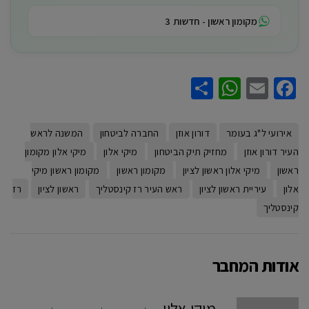
מקומון ראשון - חדשות 3
WhatsApp
Share
Facebook
Email
אירועי ל"ג בעומר
דורון אוזן
החברה לביטחון
המשנה לראש
העיר דורון אוזן
מחזיק תיק הביטחון
מיקי אלון
מיקי אלון מקומון
ראשון
מיקי אלון ראשון לציון
מקומון ראשון
מקומון ראשון מיקי
אלון
עיריית ראשון לציון
ראש העיר רז קינסטליך
ראשון לציון
רז
קינסטליך
אודות המחבר