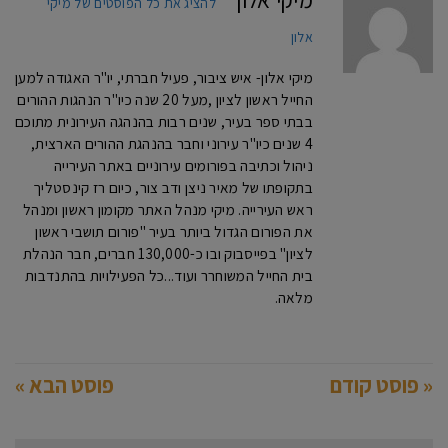
מיקי אלון
להציג את כל הפוסטים של מיקי
אלון
מיקי אלון- איש ציבור, פעיל חברתי, יו"ר האגודה למען
החייל ראשון לציון ,מעל 20 שנה כיו"ר הנהגות ההורים
בבתי ספר בעיר, שנים רבות בהנהגה העירונית מתוכם
4 שנים כיו"ר עירוני וחבר בהנהגת ההורים הארצית,
ניהול וכתיבה בפורומים עירוניים באתר העירייה
בתקופתו של מאיר ניצן ודב צור, כיום רז קינסטליך
ראש העירייה. מיקי מנהל האתר מקומון ראשון ומנהל
את הפורום הגדול ביותר בעיר "פורום תושבי ראשון
לציון" בפייסבוק ובו כ-130,000 חברים, חבר הנהלת
בית החייל המשוחרר ועוד...כל הפעילויות בהתנדבות
מלאה.
« פוסט קודם
פוסט הבא »