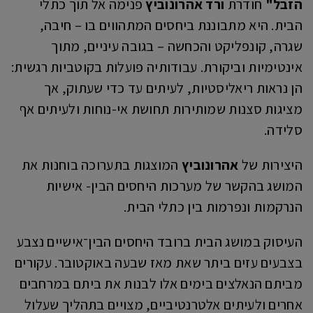
הזבל"
חודרת
ורד אהרונוביץ
פנימה אל תוך כתלי
הבית. היא מתבוננת ביחסים המתהווים בו – חיבה,
שגרה, קונפליקט והכחשה – בגובה עיניים, מתוך
אינטימיות וביקורת. עבודותיה פועלות בקוטביות רגשית:
הן נראות ריאליסטיות, לעיתים עד כדי שעתוק, אך
מציגות סצנות שמותירות תחושת אי-נוחות ולעיתים אף
סלידה.
היצירות של
אהרונוביץ
המוצגות בתערוכה בוחנות את
המושג בהקשר של מערכות היחסים הבין- אישיות
הנרקמות ונפרמות בין כתלי הבית.
העיסוק במושג הבית ברובד היחסים הבין־אישיים נצבע
בצבעים עזים ביתר שאת מאז שבעה באוקטובר. עקורים
מביתם הנאלצים בימים אלו לבנות את ביתם במרחבים
אחרים ולעיתים אלטרנטיביים, מצויים בתהליך שעלול