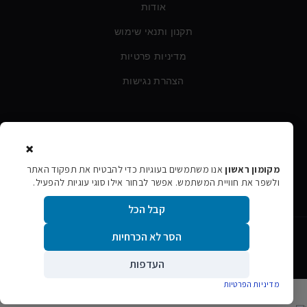
אודות
תקנון ותנאי שימוש
מדיניות פרטיות
הצהרת נגישות
צרו קשר
×
טלפון:
054-760-6388
מקומון ראשון
אנו משתמשים בעוגיות כדי להבטיח את תפקוד האתר
ולשפר את חוויית המשתמש. אפשר לבחור אילו סוגי עוגיות להפעיל.
אימייל:
rishon106@gmail.com
קבל הכל
הסר לא הכרחיות
©
2026
מקומון ראשון · כל הזכויות שמורות
אתר הפרסום המקומי של ראשון לציון
העדפות
גלילה
מדיניות הפרטיות