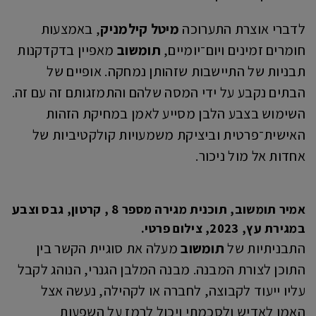
לדברי אוצרת התערוכה
מיטל קילמניק
, באמצעות
חומרים זמינים ויום־יומיים,
תומשוב
מאפיין בדקדקנות
תבניות של התיישבות שזהותן נמחקה. אופיים של
הבתים נקבע על ידי המסה שלהם והתמזגותם זה עם זה.
השימוש בצבע הלבן מסייע לאמן במחיקת הזהות
האישית־פרטית וביציקת משמעויות קולקטיביות של
אחדות אל מול ניכור.
אמיר תומשוב, תוכנית מגירה מספר 8 , קרטון, גבס וצבע
במגירת עץ, 2023, צילום פרטי.
התבניתיות של
תומשוב
מעלה את סוגיית הקשר בין
התוכן לצורת המבנה. מבנה המלבן הגנרי, הנוהג לקבל
עליו ייעוד לקבוצה, לחברה או לקהילה, נעשה אצל
האמן לאדיש ולסכמתי ויכול לרמז על השפעות