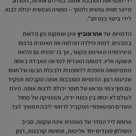
ידי המציאות הסובבת אותנו. במילים אחרות, המרחב
מייצר חוויה נפשית ולהפך – החוויה הנפשית יכולה לבוא
לידי ביטוי במרחב".
הדמויות של
אהרונוביץ
אינן שותקות והן מלאות
במבעים. דמות הילדה המלווה את האמנית ברבות
מיצירותיה מאוימת מקשר, אך בו־זמנית גם מלאת
תשוקה אליו. דמותה האגדית למראה מאבדת באחת
מתמימותה והופכת ללוחמנית ולבעלת הבעה של חוסר
שביעות רצון. הדמויות הסובבות אותה מקבלות תפקיד
עם סוף צפוי מראש של חוסר יכולת לרצות אותה. הירח
לעולם לא ינחת בין כפות ידיה, והמוזיקה של מחול
השדים המטאפורי המקביל לרחשי ליבה תמשיך לעד.
ארוחת ליל הסדר של האמנית אינה שקטה. סביב
השולחן סועדים יחד אלימות, תחושת קורבנות, רצון