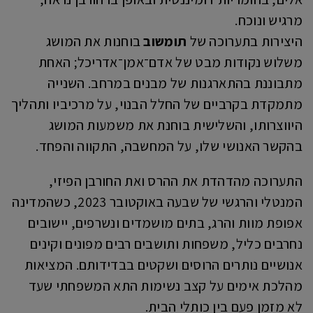
מרגיש ונוכח.
היצירות בתערוכה של
תומשוב
בוחנות את המושג
משלוש נקודות מבט של אדם־אמן־אדריכל; האחת
מתבוננת בהתארגנות של מבנים במרחב. השנייה
מתמקדת בקרביים של החלל הבנוי, על מרכיביו ותהליך
היווצרותו, והשלישית בוחנת את משמעות המושג
בהקשר האנושי שלו, על המחשבה, התקווה והפחד.
התערוכה מהדהדת את ההרס ואת החורבן הפיזי,
המנטלי והרגשי של שבעה באוקטובר 2023, כשהמדינה
אפופת מוות והרג, בתים מושמדים ונשרפים, יישובים
נחרבים כליל, משפחות ותושבים רבים מפונים וקינים
אנושיים נותרים הרוסים ושקטים בבדידותם. המציאות
מהלכת אימים על קצב נשימות התא המשפחתי שעד
לא מזמן פעם בין כותלי הבית.