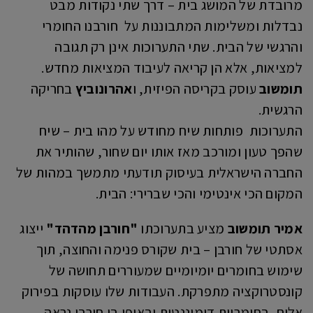
מרובדת של המושג בית – דרך שתי נקודות מבט
נבדלות ומשלימות המתבוננות על חורבנו החומרי
והרגשי של הבית. שתי התערוכות אינן רק תגובה
למציאות, אלא הן קריאה לעיבוד המציאות מחדש.
תומשוב
עוסק בקריסה הפיזית, ו
אהרונוביץ
בחריקה
הרגשית.
התערוכות פותחות שיח מחודש על מהו בית – שיח
שהפך טעון ומורכב מאז אותו יום שחור, שהותיר את
החברה הישראלית בעיסוק תודעתי מתמשך במהות של
המקום הכי אינטימי והכי שברירי: הבית.
אמיר תומשוב
מציע בתערוכתו
"חורבן מהדהד"
ייצוג
אסתטי של חורבן – בית שקורס פנימה והחוצה, תוך
שימוש בחומרים יומיומיים שמעוררים תחושה של
קונסטרוקציה מתפרקת. העבודות שלו עוסקות בפירוק
אלים, בחומריות דומיננטית ובאופן בו חורבן נראה,