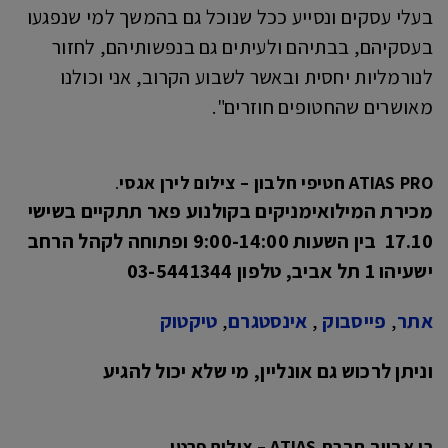
בעלי עסקים ונסייע ככל שנוכל גם בהמשך למי שנפגעו
בעסקיהם, בבתיהם ולעיתים גם בנפשותיהם, לחזור
לנורמליות יחסית ובאשר לשבוע הקרוב, אני וכולנו
מאושרים שהחטופים חוזרים".
ATIAS PRO חטיפי חלבון – צילום לירן אגסי
.
מכירת המילואימניקים בקולנוע פאר תתקיים בשישי
17.10 בין השעות 9:00-14:00 ופתוחה לקהל הרחב
ישעיהו 1 תל אביב, טלפון 03-5441344
אתר
,
פייסבוק
,
אינסטגרם
,
טיקטוק
וניתן לרכוש גם אונליין, מי שלא יכול להגיע
רן אבייב חברת ATIAS – צילום פרטי
.