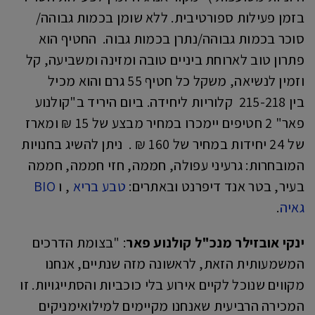
בזמן פעילות ספורטיבית. ללא שומן בכמות גבוהה/
סוכר בכמות גבוהה/נתרן בכמות גבוה. החטיף הוא
פתרון טוב לארוחת ביניים טובה ומזינה ומשביעה, קל
וזמין לנשיאה, משקל כל חטיף 55 גרם והוא מכיל
בין 215-218 קלוריות ליחידה. ביום היריד ב"קולנוע
פאר" 2 חטיפים יימכרו במחיר מבצע של 15 ₪ ומארז
של 24 יחידות במחיר של 160 ₪ . ניתן להשיג בחנויות
המובחרות: גרעיני עפולה, חממה, חזי חממה, חממה
בעיר, בטר אנד דיפרנט ובאתרים:
טבע בריא
, ו
BIO
גאיה
.
ינקי אובזילר מנכ"ל קולנוע פאר
: "בצומת הדרכים
המשמעותית הזאת, לראשונה מזה שנתיים, אנחנו
מקווים שנוכל לקיים אירוע בלי כוכביות והסתייגויות. זו
המכירה הרביעית שאנחנו מקיימים למילואימניקים