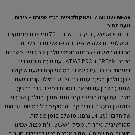
KAITZ ACTIVEWEAR קולקציית בגדי ספורט – צילום
נועם תמיר
.
חברת א.אטיאס, הוקמה בשנות ה70 ומייצרת ממתקים
נוסטלגיים וכאלה שהציבור הישראלי מכור אליהם.
החברה השיקה לאחרונה חטיפי חלבון טבעוניים מסדרת
הקרם ATIAS PRO + CREAM
, עם טעמים ממכרים
ביניהם: חלבון עם פיסטוק במילוי קרם בטעם שוקולד
לבן; חלבון בטעם עוגת רד וולווט במילוי קרם בטעם
שמנת; חלבון עם חמאת בוטנים במילוי קרם פרלין;
חלבון עם קפה במילוי קרם נוגט. חטיף החלבון טבעוני
לחלוטין ובעל תווית ירוקה. החטיף מכיל כמויות גבוהות
של חלבון (14-15 גרם), מושלם בזמן פעילות
ספורטיבית ואחריה, מכיל *BCAA- (*חומצות אמינו
חיוניות מסועפות )- מקור אנרגיה זמין לפעילות השריר