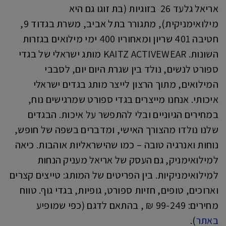
אריאל גלעד 26 בזוגיות (בת זוגו גם היא
מילואימניקית), מתגורר בתל אביב, משרת בגדוד 9,
חטיבה 401 שריון ומאחוריו 400 ימי מילואים בגזרות
השונות. KAITZ ACTIVEWEAR מותג ישראלי של בגדי
ספורט לנשים, נולד בין שגרת היום יום, לסבבי
המילואים, מתוך הרצון לייצר מותג בגדים ישראלי
איכותי. אנחנו מייצרים בגדי ספורט שמרגישים נוח,
במחירים הגיוניים ובלי להתפשר על איכות. הבגדים
שלנו נולדו מהצורך האישי, ומדברים בשפה של חופש,
נוחות ואנרגיה טובה – כמו שהישראליות אוהבות. כיאה
למילואימניק, גם העסק של אריאל מעניק הנחות
למילואימניקיות. בין הפריטים של המותג: טייצים קצרים
וארוכים, טופים, חזיות ספורט, גופיות, בגדי גוף. טווח
מחירים: 99-249 ₪ , בהתאם לדגם (כפי שמופיע
באתר
).