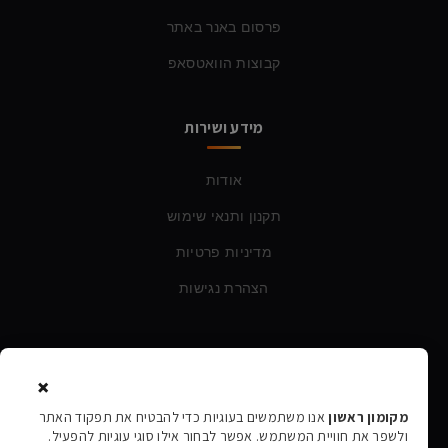
פרסום באנר באתר
קבוצות הוואטסאפ
מידע ושירות
אודות
תקנון ותנאי שימוש
מדיניות פרטיות
הצהרת נגישות
צרו קשר
×
טלפון:
054-760-6388
מקומון ראשון
אנו משתמשים בעוגיות כדי להבטיח את תפקוד האתר
ולשפר את חוויית המשתמש. אפשר לבחור אילו סוגי עוגיות להפעיל.
אימייל:
rishon106@gmail.com