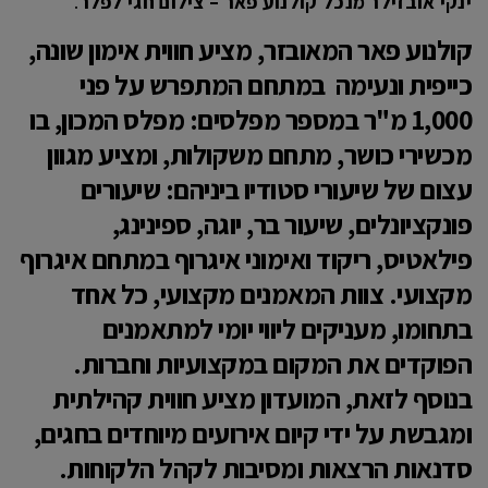
ינקי אובזילר מנכל קולנוע פאר – צילום חגי לפלר
.
קולנוע פאר המאובזר, מציע חווית אימון שונה,
כייפית ונעימה במתחם המתפרש על פני
1,000 מ"ר במספר מפלסים: מפלס המכון, בו
מכשירי כושר, מתחם משקולות, ומציע מגוון
עצום של שיעורי סטודיו ביניהם: שיעורים
פונקציונלים, שיעור בר, יוגה, ספינינג,
פילאטיס, ריקוד ואימוני איגרוף במתחם איגרוף
מקצועי. צוות המאמנים מקצועי, כל אחד
בתחומו, מעניקים ליווי יומי למתאמנים
הפוקדים את המקום במקצועיות וחברות.
בנוסף לזאת, המועדון מציע חווית קהילתית
ומגבשת על ידי קיום אירועים מיוחדים בחגים,
סדנאות הרצאות ומסיבות לקהל הלקוחות.