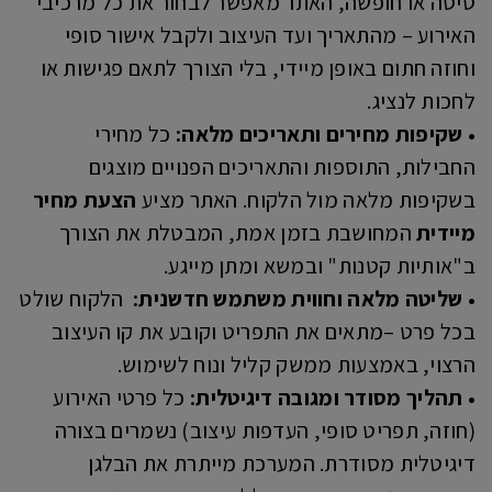
טיסה או חופשה, האתר מאפשר לבחור את כל מרכיבי
האירוע – מהתאריך ועד העיצוב ולקבל אישור סופי
וחוזה חתום באופן מיידי, בלי הצורך לתאם פגישות או
לחכות לנציג.
• שקיפות מחירים ותאריכים מלאה:
כל מחירי
החבילות, התוספות והתאריכים הפנויים מוצגים
בשקיפות מלאה מול הלקוח. האתר מציע
הצעת מחיר
מיידית
המחושבת בזמן אמת, המבטלת את הצורך
ב"אותיות קטנות" ובמשא ומתן מייגע.
• שליטה מלאה וחווית משתמש חדשנית:
הלקוח שולט
בכל פרט –מתאים את התפריט וקובע את קו העיצוב
הרצוי, באמצעות ממשק קליל ונוח לשימוש.
• תהליך מסודר ומגובה דיגיטלית:
כל פרטי האירוע
(חוזה, תפריט סופי, העדפות עיצוב) נשמרים בצורה
דיגיטלית מסודרת. המערכת מייתרת את הבלגן