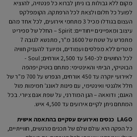
מקום ללא גבולות בו ניתן לברוא כל פנטזיה, להוציא
לפועל כל חלום ולצאת לכל הרפתקה. הקומפלקס
העצום בגודלו מכיל 3 מתחמי אירועים, לכל אחד מהם
עיצוב ומאפיינים ייחודיים: Spirit – החלל של ספיריט
מתפרש על שטח של 1600 מ"ר, מתנשא לגובה 7
מטרים ללא מפלסים ועמודים, ומיועד להעניק חוויה
לכל החושים לכ-540 עד 2,500 אורחים; Soul -
הבוטיקי, הביתי והאינטימי: מתחם בוטיק יפהפה
לאירועי יוקרה עד 450 אורחים, הנפרש על 700 מ"ר של
חלל אלגנטי ואינטימי, עם פינות לאונג' חמימות מול
האגם; ודואאה – הגן המודרני, על שפת אגם ציורי. בכל
המתחם ניתן לקיים אירועים עד 4,500 איש.
LAGO כנסים ואירועים עסקיים בהתאמה אישית
כל הפקה היא עולם שלם של תכנים מרגשים, חווייתיים,