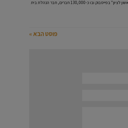
ראש העירייה. מיקי מנהל האתר מקומון ראשון ומנהל את הפורום הגדול ביותר בעיר "פורום תושבי ראשון לציון" בפייסבוק ובו כ-130,000 חברים, חבר הנהלת בית
פוסט הבא »