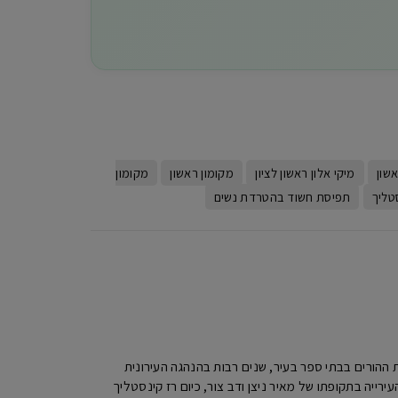
אשון
מיקי אלון ראשון לציון
מקומון ראשון
מקומון
טליך
תפיסת חשוד בהטרדת נשים
יו"ר האגודה למען החייל ראשון לציון ,מעל 20 שנה כיו"ר הנהגות ההורים בבתי ספר בעיר, שנים רבות בהנהגה העירונית
ר העירייה בתקופתו של מאיר ניצן ודב צור, כיום רז קינסטליך