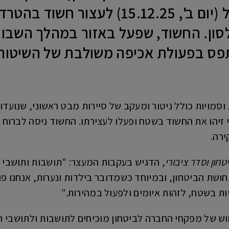
לציון הצליחה אתמול (יום ב', 5.12.25
לסון. החשוד, שפעל באזור במהלך השבוע
פס בפעולת אכיפה משולבת של השיטור ה
 וסמויות כולל ניטור ומעקב של סיירות מבט ראשוני, שנועד
י זיהו את החשוד בשטח ופעלו לעצירתו. החשוד ניסה לברו
ירה.
חון וסדר ציבורי
, הדגיש בעקבות המעצר: "תושבות ותושבי רא
ושת הביטחון, ובמיוחד כשמדובר בילדות ונערות, אנחנו פ
יות בשטח, לזהות איומים ולפעול במהירות."
 של מפקחי החברה לביטחון מוכיחים לתושבות ולתושבי ראשו