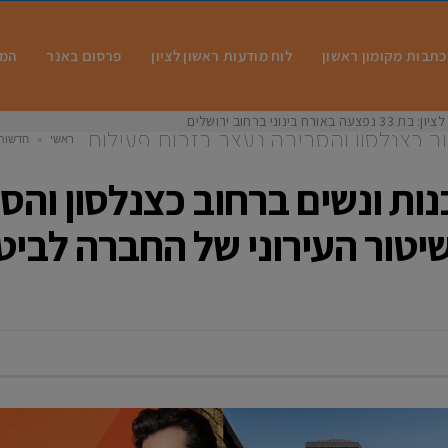
כתבות מקומון ראשון
לוח מודעות ראשון לציון
פרסום באנר
המו
 בינוני ברחוב ירושלים
 כצנלסון והסביבה נעצר בזכות פעילות
ראשי
»
חדשות
לביטחון ומשטרת ראשון לציון
פעי
ת ונשים ברחוב כצנלסון והסב
טור העירוני של החברה לביט