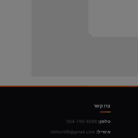
צרו קשר
טלפון:
054-760-6388
אימייל:
rishon106@gmail.com