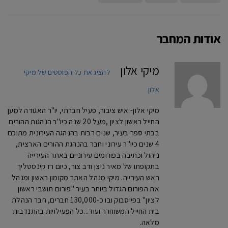
אודות המחבר
מיקי אלון
להציג את כל הפוסטים של מיקי
אלון
מיקי אלון- איש ציבור, פעיל חברתי, יו"ר האגודה למען
החייל ראשון לציון ,מעל 20 שנה כיו"ר הנהגות ההורים
בבתי ספר בעיר, שנים רבות בהנהגה העירונית מתוכם
4 שנים כיו"ר עירוני וחבר בהנהגת ההורים הארצית,
ניהול וכתיבה בפורומים עירוניים באתר העירייה
בתקופתו של מאיר ניצן ודב צור, כיום רז קינסטליך
ראש העירייה. מיקי מנהל האתר מקומון ראשון ומנהל
את הפורום הגדול ביותר בעיר "פורום תושבי ראשון
לציון" בפייסבוק ובו כ-130,000 חברים, חבר הנהלת
בית החייל המשוחרר ועוד...כל הפעילויות בהתנדבות
מלאה.