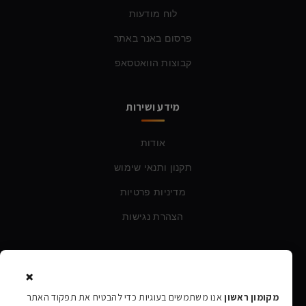
לוח מודעות
פרסום באנר באתר
קבוצות הוואטסאפ
מידע ושירות
אודות
תקנון ותנאי שימוש
מדיניות פרטיות
הצהרת נגישות
צרו קשר
×
טלפון:
054-760-6388
מקומון ראשון
אנו משתמשים בעוגיות כדי להבטיח את תפקוד האתר