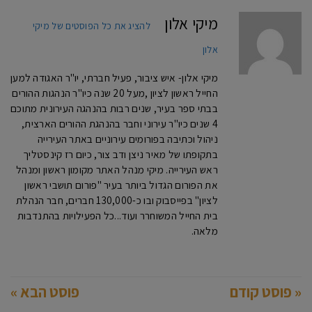
מיקי אלון
להציג את כל הפוסטים של מיקי
אלון
מיקי אלון- איש ציבור, פעיל חברתי, יו"ר האגודה למען
החייל ראשון לציון ,מעל 20 שנה כיו"ר הנהגות ההורים
בבתי ספר בעיר, שנים רבות בהנהגה העירונית מתוכם
4 שנים כיו"ר עירוני וחבר בהנהגת ההורים הארצית,
ניהול וכתיבה בפורומים עירוניים באתר העירייה
בתקופתו של מאיר ניצן ודב צור, כיום רז קינסטליך
ראש העירייה. מיקי מנהל האתר מקומון ראשון ומנהל
את הפורום הגדול ביותר בעיר "פורום תושבי ראשון
לציון" בפייסבוק ובו כ-130,000 חברים, חבר הנהלת
בית החייל המשוחרר ועוד...כל הפעילויות בהתנדבות
מלאה.
« פוסט קודם
פוסט הבא »