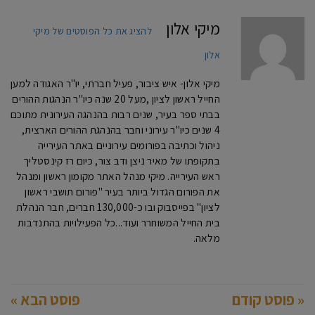
מיקי אלון
להציג את כל הפוסטים של מיקי
אלון
מיקי אלון- איש ציבור, פעיל חברתי, יו"ר האגודה למען
החייל ראשון לציון ,מעל 20 שנה כיו"ר הנהגות ההורים
בבתי ספר בעיר, שנים רבות בהנהגה העירונית מתוכם
4 שנים כיו"ר עירוני וחבר בהנהגת ההורים הארצית,
ניהול וכתיבה בפורומים עירוניים באתר העירייה
בתקופתו של מאיר ניצן ודב צור, כיום רז קינסטליך
ראש העירייה. מיקי מנהל האתר מקומון ראשון ומנהל
את הפורום הגדול ביותר בעיר "פורום תושבי ראשון
לציון" בפייסבוק ובו כ-130,000 חברים, חבר הנהלת
בית החייל המשוחרר ועוד...כל הפעילויות בהתנדבות
מלאה.
« פוסט קודם
פוסט הבא »