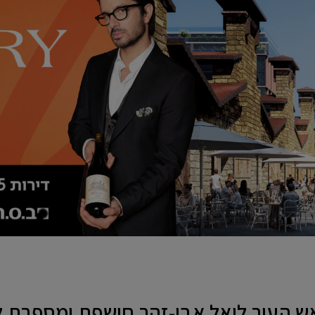
אש העיר ליאל אבן-זהר חושפת ומספרת 