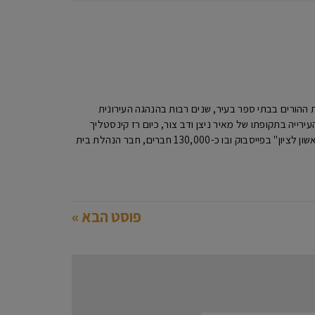
יו"ר האגודה למען החייל ראשון לציון ,מעל 20 שנה כיו"ר הנהגות ההורים בבתי ספר בעיר, שנים רבות בהנהגה העירונית
ר העירייה בתקופתו של מאיר ניצן ודב צור, כיום רז קינסטליך
ראש העירייה. מיקי מנהל האתר מקומון ראשון ומנהל את הפורום הגדול ביותר בעיר "פורום תושבי ראשון לציון" בפייסבוק ובו כ-130,000 חברים, חבר הנהלת בית
פוסט הבא »