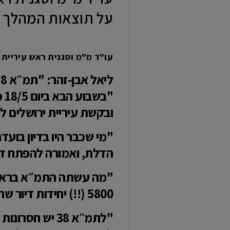
על תוצאות המהלך של סגירת
עו"ד מ"מ וסגנית ראש עיריית רא
ליאל אבן-זהר: "תמ״א 38 מסתיימת בשבוע הבא, ומה זה אומר."
ובקשת עיריית ירושלים להארכה-
"מי שכבר היו בדיון בועד
הדלת, ואמורה להפתח דלת
5800 (!!) יחידות דיור שחוזקו או שנמצאות בתהליך חיזוק. 5800 משפחות שיש להן מיגון או בתהליך מיגון."
"לתמ״א 38 יש 