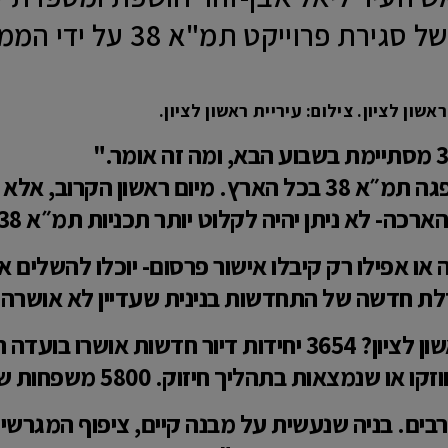
 פרוייקט תמ"א 38 על ידי הממשלה
שון לציון. צילום: עיריית ראשון לציון.
"בשבוע הבא ביום 18/5 פגה תמ״א 38 בכל הארץ. מיום ר
 לא ניתן יהיה לקלוט יותר תכניות תמ״א 38 -לטוב ולרע."
ה או אפילו רק קיבלו אישור פרסום- יוכלו להשלים
 חדשה של התחדשות בנינית שעדיין לא אושרה לעי
"מה עשתה התמ״א בראשון לציון? 3654 יחידות דיור חד
חסרונות רבים. בניה שנעשית על מבנה קיים, ציפוף המג