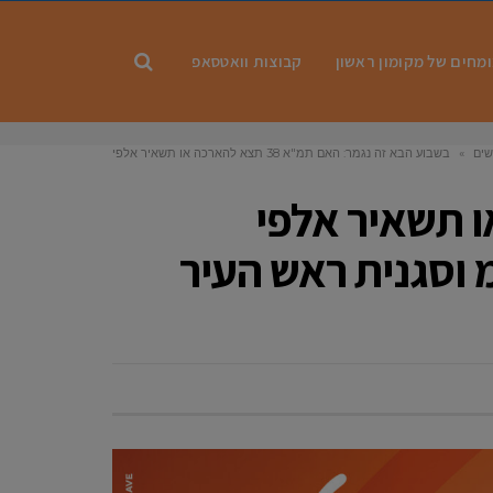
מחים של מקומון ראשון
קבוצות וואטסאפ
שים
»
​בשבוע הבא זה נגמר: האם תמ"א 38 תצא להארכה או תשאיר אלפי
ון או שיפוץ? בכתבה חושפת לנו מ"מ וסגנית ראש העיר ליאל אבן זהר את
המצב
3 תצא להארכה או תשאיר אלפי
 וסגנית ראש העיר