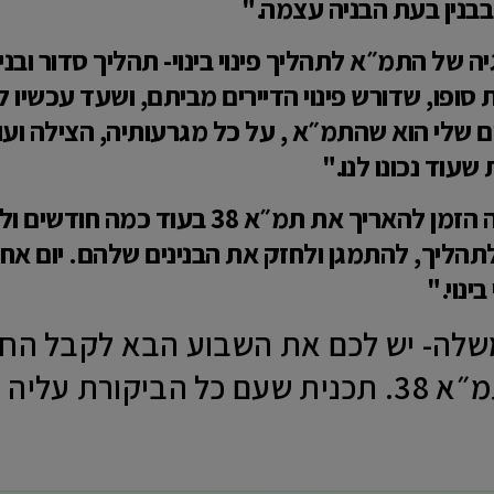
בבנין בעת הבניה עצמה."
 של התמ״א לתהליך פינוי בינוי- תהליך סדור ובני
סופו, שדורש פינוי הדיירים מביתם, ושעד עכשי
 שלי הוא שהתמ״א , על כל מגרעותיה, הצילה ועו
שעוד נכונו לנו."
"אז עם כל חסרונותיה- זה הזמן להאריך 
תהליך, להתמגן ולחזק את הבנינים שלהם. יום אח
ינוי."
שלה- יש לכם את השבוע הבא לקבל החלט
ולהאריך קצת את תמ״א 38. תכנית שעם כל הבי