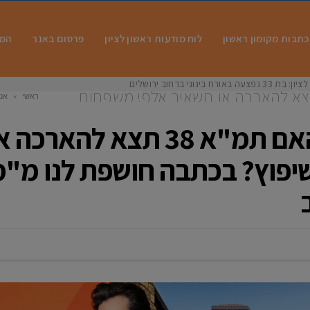
כתבות מקומון ראשון
לוח מודעות ראשון לציון
פרסום באנר
המו
 בינוני ברחוב ירושלים
וע הבא זה נגמר: האם תמ"א 38 תצא להארכה או תשאיר אלפי משפחות
ראשי
»
אנ
 מ"מ וסגנית ראש העיר ליאל אבן זהר את
משפחות ללא מיג
​בשבוע הבא זה נגמר: האם תמ"א 8
שיפוץ? בכתבה חושפת לנו מ"מ