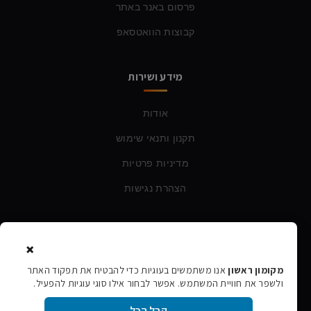
פרסום באנר באתר
קבוצות הוואטסאפ
מידע ושירות
אודות
תקנון ותנאי שימוש
מדיניות פרטיות
הצהרת נגישות
צרו קשר
×
טלפון:
054-760-6388
מקומון ראשון
אנו משתמשים בעוגיות כדי להבטיח את תפקוד האתר
ולשפר את חוויית המשתמש. אפשר לבחור אילו סוגי עוגיות להפעיל.
אימייל:
rishon106@gmail.com
קבל הכל