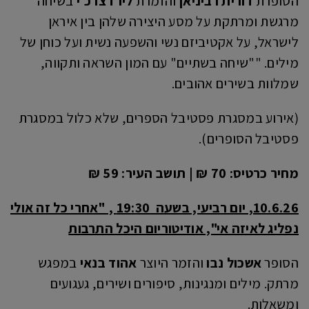
הסופרת
דורית רביניאן
והזמרת
לירז צרכ'י
בשיחה
מרגשת ומרתקת על מסע היצירה שלהן בין איראן
לישראל, על אקטיביזם נשי והשפעה נשית ועל כוחן של
מילים. ""שיחה בשתיים" עם המון השראה ותקווה,
שמלוות בשירים אהובים.
(אירוע במסגרת פסטיבל הספרים, שלא כלול במסגרת
פסטיבל הסופרים).
מחיר כרטיס: 70 ₪ | תושב העיר: 59 ₪
10.6.26, יום רביעי, בשעה 19:30 , "אחרי כל זה אולי
נפליג לאיזה אי", אודיטוריום היכל התרבות
הסופר
אשכול נבו
והזמר היוצר
אהוד בנאי
במפגש
מרתק. מילים ומנגינות, סיפורים ושירים, געגועים
ומשאלות.