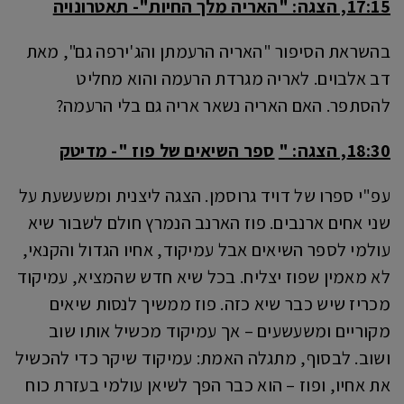
17:15, הצגה: "האריה מלך החיות"- תאטרונויה
בהשראת הסיפור "האריה הרעמתן והג'ירפה גם", מאת
דב אלבוים. לאריה מגרדת הרעמה והוא מחליט
להסתפר. האם האריה נשאר אריה גם בלי הרעמה?
18:30, הצגה: "
ספר השיאים של פוז "- מדיטק
עפ"י ספרו של דויד גרוסמן. הצגה ליצנית ומשעשעת על
שני אחים ארנבים. פוז הארנב הנמרץ חולם לשבור שיא
עולמי לספר השיאים אבל עמיקוד, אחיו הגדול והקנאי,
לא מאמין שפוז יצליח. בכל שיא חדש שהמציא, עמיקוד
מכריז שיש כבר שיא כזה. פוז ממשיך לנסות שיאים
מקוריים ומשעשעים – אך עמיקוד מכשיל אותו שוב
ושוב. לבסוף, מתגלה האמת: עמיקוד שיקר כדי להכשיל
את אחיו, ופוז – הוא כבר הפך לשיאן עולמי בעזרת כוח