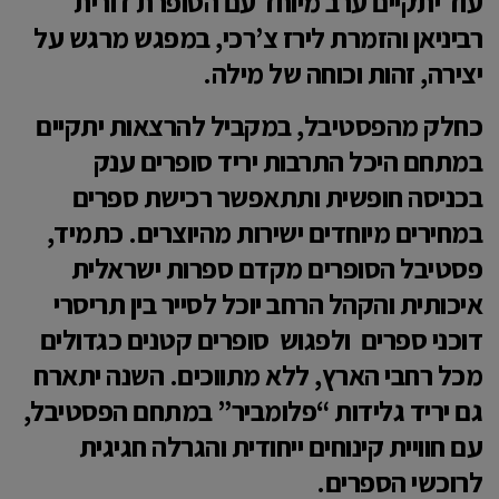
עוד יתקיים ערב מיוחד עם הסופרת
דורית
רביניאן
והזמרת
לירז צ’רכי,
במפגש מרגש על
יצירה, זהות וכוחה של מילה.
כחלק מהפסטיבל, במקביל להרצאות יתקיים
במתחם היכל התרבות
יריד סופרים
ענק
בכניסה חופשית
ותתאפשר רכישת ספרים
במחירים מיוחדים ישירות מהיוצרים. כתמיד,
פסטיבל הסופרים מקדם ספרות ישראלית
איכותית והקהל הרחב יוכל לסייר בין תריסרי
דוכני ספרים ולפגוש סופרים קטנים כגדולים
מכל רחבי הארץ, ללא מתווכים. השנה יתארח
גם יריד גלידות “פלומביר” במתחם הפסטיבל,
עם חוויית קינוחים ייחודית והגרלה חגיגית
לרוכשי הספרים.