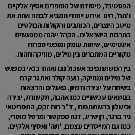
הפסטיבל, מיסודם של הסופרים
אסיף אלקיים
ו'תה'
, הינו אירוע ייחודי המביא לבמה אחת את
מיטב היוצרים, הכותבים והקולות הבולטים
בתרבות הישראלית. הקהל ייהנה ממפגשים
אינטימיים, שיחות עומק ומופעי ספרות
מקוריים המחברים בין מילים, מוזיקה וזהות.
בין המשתתפים:
אשכול נבו ואהוד בנאי
במפגש
של מילים ומוזיקה,
נועה קולר ואתגר קרת
בשיחה על יצירה ודמיון, פאנלים והרצאות
בנושאים עכשוויים כמו אהבה, תקשורת, יצירה
וכישלון בהשתתפות
, ד"ר רות זקס, התסריטאי
ניר ברגר, רן שריג, דנה ספקטור ומרסל מוסרי,
כמו גם המייסדים עצמם
, 'תה' ואסיף אלקיים
.