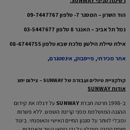
רשימת סניפי
SUNWAY
:
הוד השרון – המסגר 7- טלפון
09-7447767
נמל תל אביב – האנגר 8 טלפון
03-5447677
אילת טיילת הילטון מלכת שבא טלפון
08-6744755
אתר מכירתי
,
פייסבוק
,
אינסטגרם
,
קולקציית טיולים ועבודה של SUNWAY – צילום יחצ
אודות
SUNWAY
ב-1998 חרטה חברת
SUNWAY
על דגלה את קידום
ההגנה המושלמת מפני קרינת השמש. ללא פשרות
ומבלי לוותר על סגנון החיים האישי והאופנתי. ביגוד
חוסם קרינה מומלץ על ידי רופאי העור והאגודות