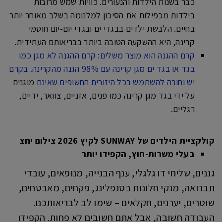
כבר בשנות הילדות והנעורים. כוויות שמש מרובות
בילדות מכפילות את הסיכון למלנומה בשלב מאוחר יותר
בחיים. הלבשת ילדים בבגדי ים ובגדי יום-יום חוסמי
קרינה, היא ההשקעה הטובה ביותר בבריאותם העתידית.
קרם ההגנה הוא מוצר משלים: קרם ההגנה לא מגן כמו
בגד או בגד ים מגן קרינה עם 98% הגנה מהקרינה. בקרם
יש וחובה להשתמש בכל היזורים החשופים שאינם
מוגנים
על ידי בגד מגן קרינה כמו פנים, אזניים, צוואר, ידיים,
רגליים.
קולקציית הילדים של SUNWAY לקיץ 2026 צילום יחצ
בעלי משרות-חוץ, הקפידו יותר
גננים, שליחי דו גלגלי, ענף הבנייה, מנופאים, עובדי
תברואה, מנקי חלונות בסנפלינג, פקחים, מאבטחים,
שוטרים, יערנים, חקלאים – שימו לב לבריאותכם.
העבודה חשובה, אבל אתם חשובים לא פחות. הקפידו