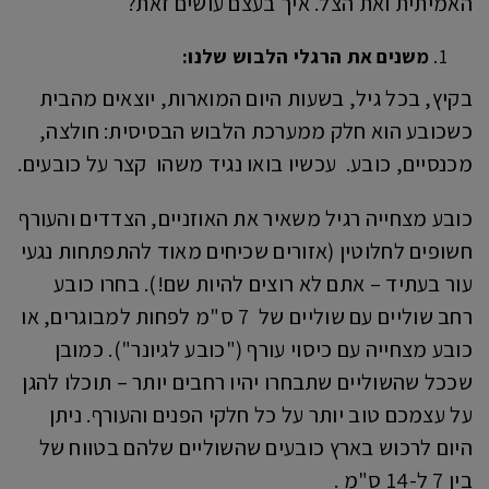
האמיתית ואת הצל. איך בעצם עושים זאת?
משנים את הרגלי הלבוש שלנו:
בקיץ, בכל גיל, בשעות היום המוארות, יוצאים מהבית
כשכובע הוא חלק ממערכת הלבוש הבסיסית: חולצה,
מכנסיים, כובע. עכשיו בואו נגיד משהו קצר על כובעים.
כובע מצחייה רגיל משאיר את האוזניים, הצדדים והעורף
חשופים לחלוטין (אזורים שכיחים מאוד להתפתחות נגעי
עור בעתיד – אתם לא רוצים להיות שם!). בחרו כובע
רחב שוליים עם שוליים של 7 ס"מ לפחות למבוגרים, או
כובע מצחייה עם כיסוי עורף ("כובע לגיונר"). כמובן
שככל שהשוליים שתבחרו יהיו רחבים יותר – תוכלו להגן
על עצמכם טוב יותר על כל חלקי הפנים והעורף. ניתן
היום לרכוש בארץ כובעים שהשוליים שלהם בטווח של
בין 7 ל-14 ס"מ .