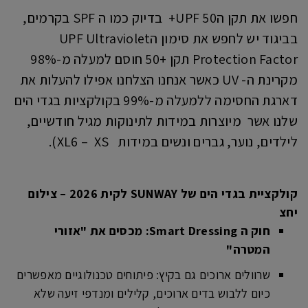
חפשו את תקן הUPF 50+ בדיוק כמו ה SPF בקרמים,
בביגוד יש לחפש את סימון הUPF Ultraviolet
Protection Factor תקן +50 חוסם למעלה מ-98%
מקרינת ה- UV כאשר אנחנו הצלחנו אפילו להעלות את
דארגת החסימה ללמעלה מ-99% בקולקציות בגדי הים
שלנו אשר מיוצרות במידות לתינוקות מגיל חודשיים,
לילדים, נוער, גברים ונשים במידות XL6 – XS).
קולקציית בגדי הים של SUNWAY לקית 2026 – צילום
יחצ
חוק ה
Smart Dressing:
מכסים את "אזורי
המטרה
"
שרוולים ארוכים גם בקיץ: פיתוחים טכנולוגיים מאפשרים
כיום ללבוש בדים ארוכים, קלילים ומנדפי זיעה שלא