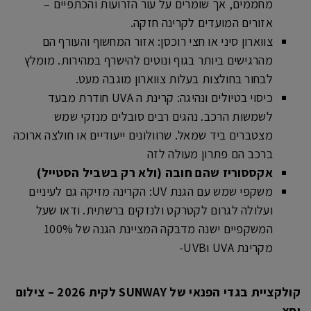
מחממים, אך שומרים על עור הזרועות והכתפיים –
אזורים המועדים לקרינה חזקה.
צווארון סיני או חצי רוכסן: אזור המחשוף והעורף הם
מהרגישים ביותר בגוף ונוטים להישרף במהירות. מומלץ
לבחור בחולצות בעלות צווארון מוגבה מעט.
כיסוי בטיולים ונהיגה: קרינת ה UVA חודרת מבעד
לשמשות הרכב. נהגים רבים סובלים מנזקי שמש
מצטברים ביד שמאל. שרוולונים ייעודיים או חולצה ארוכה
ברכב הם פתרון מעולה לזה
אקססוריז שהם חובה (ולא רק בשביל הסטייל)
משקפי שמש עם הגנת UV: הקרינה מזיקה גם לעיניים
ועלולה לגרום לקטרקט ולנזקים ברשתית. ודאו שעל
המשקפיים ישנה מדבקה המציינת הגנה של 100%
מקרינת UVA וUVB-
קולקציית בגדי הפנאי של SUNWAY לקית 2026 – צילום
יחצ