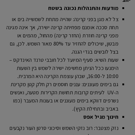
מודעות והתנהלות נכונה בשטח
צל לא מגן בפני קרינה: שהייה מתחת לשמשייה בים או
תחת סככה אומנם מפחיתה קרינה ישירה, אך אינה מגינה
מפני קרינה חוזרת (החזר קרינה) מהחול, מהמים או
מבטון, שיכולים להחזיר עד 80% מאור השמש. לכן, גם
בצל לובשים בגדי הגנה.
שעות השיא: סעיף המיועד לכל חובבי טרנד האינדקס –
הימנעו ככל הניתן מחשיפה ישירה לשמש בין השעות
10:00 ל-16:00, שבהן עוצמת הקרינה היא המרבית.
גם בימים מעוננים: עננים חוסמים רק חלק קטן מקרינת
ה-UV לעיתים קרובות תחושת הקרירות מטעה, ואנשים
נשרפים דווקא בימים מעוננים או בעונות המעבר (כמו
באביב ובתחילת הקיץ).
חינוך מגיל אפס
נזק מצטבר: רוב נזקי השמש וסיכוני סרטן העור נקבעים