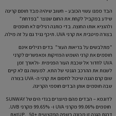
הבד ממנו עשוי הכובע – חשוב שיהיה מבד חוסם קרינה
שידע במקביל לקחת את החום שנוצר "בפדחת"
ולהוציא אותו החוצה. בדי כותנה רגילים לא חוסמים
בצורה מיטבית את קרני UVA. תיכף נגיד גם על זה מילה.
"מתלבשים על בריאות העור" בדים רגילים אינם
חוסמים את קרני השמש המזיקות ומאפשרים לקרני
UVA לחדור אל שכבת העור הפנימית -ולאורך זמן
לשנות את ההרכב הגנטי של התא. למעשה גם לא קיים
שום קרם הגנה שיכול לחסום את קרני ה- UVA בצורה
שבה חוסמים אותן הבדים חוסמי הקרינה.
לדוגמא – הבדים מהם מיוצרים בגדי הים של SUNWAY
חוסמים 99.06% מקרני UVA ו- 99.65% מקרני UVB.
דרגת הגנה זו מכונה בשפה המקצועית +50 .UPזאת