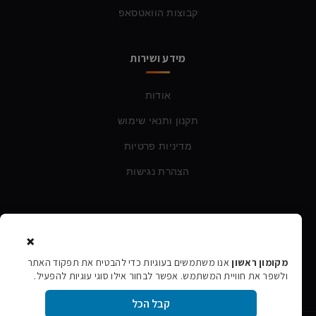
קבוצות הוואטסאפ
מידע ושירות
אודות
תקנון ותנאי שימוש
מדיניות פרטיות
הצהרת נגישות
צרו קשר
×
טלפון:
054-760-6388
מקומון ראשון
אנו משתמשים בעוגיות כדי להבטיח את תפקוד האתר
ולשפר את חוויית המשתמש. אפשר לבחור אילו סוגי עוגיות להפעיל.
אימייל:
rishon106@gmail.com
קבל הכל