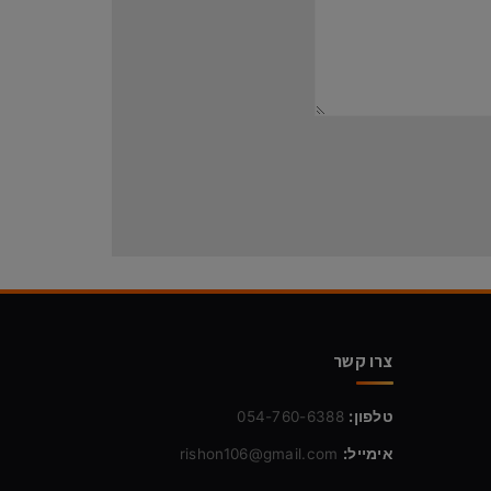
צרו קשר
טלפון:
054-760-6388
אימייל:
rishon106@gmail.com