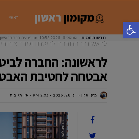
ראשי
פתח סרגל נגישות
חדשות חמות:
אוגוסט 6, 2026
10:53 am
פגיעת רכב בראשון לציון: בת 33 נפצעה באורח
לראשונה: החברה לביטחון וסדר ציבורי 
לחטיבת האבטחה העירונית העצמאית 
לראשונה: החברה לביטחו
אבטחה לחטיבת האבטחה
מיקי אלון
יוני 28, 2026
2:03 PM
אין תגובות