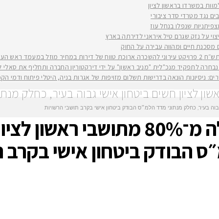
למוות במשרדו בראשון לציון
ים נגד מטרדי סדר ציבורי
וי על נזק שגרם טיל איראני לדירתה בארץ
ים מסכנת חיים ומהווה עבירה על החוק
יה רז קינסטליך
חרה לתפקיד מנכ"לית "מניב ראשון" על ידי דירקטוריון החברה ותחליף את סאלי לוי שפורשת ל
ירים: ניסיונות הונאה בדרישות תשלום מזויפות של אגרות בניה, היטלי פיתוח ודמי ה
ם בעיר: למעלה מ־80% מתושבי ראשון לציון חשים ביטחון אישי גבוה
מרגישים בטוחים בעיר: למעלה מ־80% 
ס הבודק ביטחון אישי בקרב ת