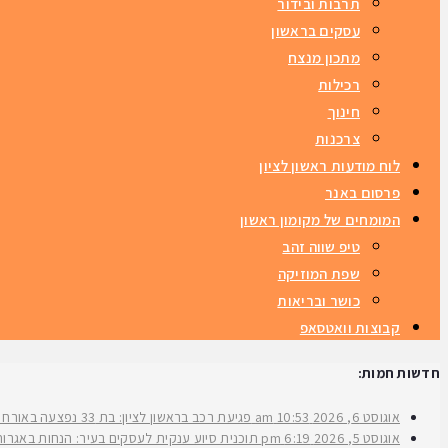
תרבות ובידור
עסקים בראשון
מתכון מנצח
רכילות
חינוך
צרכנות
לוח מודעות ראשון לציון
פרסום באנר
המומחים של מקומון ראשון
טיפ שווה זהב
שפת המוזיקה
כושר ובריאות
קבוצות וואטסאפ
חדשות חמות:
אוגוסט 6, 2026
10:53 am
פגיעת רכב בראשון לציון: בת 33 נפצעה באורח בינוני ברחוב ירושלים
אוגוסט 5, 2026
6:19 pm
תוכנית סיוע ענקית לעסקים בעיר: הנחות באגרות 