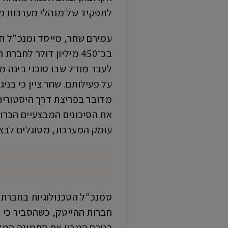
לתפקיד של מנהלי מערכות מור
בכ־450 מיליון דולר ל
לעבר מודל שבו סוכני בינה מ
על פעילותם. שחר ציין כי בנ
מדובר בפריצת דרך היסטורית
את הסיכונים המבצעיים הכרוכ
עומק המערכת, מסוגלים לבצע
חברות ההייטק, כשהסביר כי 
כגורם המבין את התמונה המלא