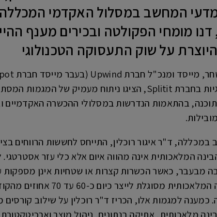
דעי המחשב במסלול האקדמי המכללה למ
, דנו מומחי הפקולטה ובכירים מענף הה
יוצרת על שוק התעסוקה הטכנולוגי
ורן לנדאו – סמנכ"ל הטכנולוגיות בחברת Splitit, הציגו ניתוח
וכנה, בהתאמות הנדרשות במסלולי ההכשרה האקדמיים ובר
ובילות.
מכללה, ד"ר איגור רוכלין, התייחס לחששות הרווחים בציב
הבינה המלאכותית אינה מהווה איום אלא כלי עזר אסטרטגי. 
בה מבעבר, כאשר הכשרות קצרות או שטחיות אינן מספקות 
רוכלין הסביר כי בעוד שהבינה 
. כמענה למגמות אלו, הכריז ד"ר רוכלין על שילוב קורסי
ינה מלאכותית, אתיקה בנתונים, ניהול מוצר וארכיטקטורת