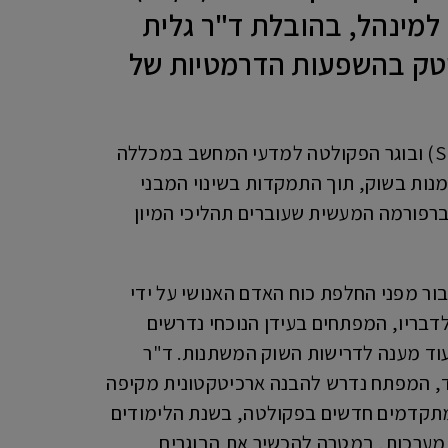
ינהל, בהובלת ד"ר גלית
ייטק בהשפעות הדרמטיות של
המשתתפים, ביניהם עמירם שחר, מייסד ומנכ"ל חברת Upwind (בעבר מייסד חברת Spot) ובוגר הפקולטה למדעי המחשב במכללה
 מעמיק של המגמות המסתמנות בשוק, תוך התמקדות בשינוי המבני
פורמה המעשית שעוברים תהליכי המיון
ור מפני החלפת כוח האדם האנושי על ידי
לדבריו, המפתחים בעידן הנוכחי נדרשים
עוד מענה לדרישות השוק המשתנות. ד"ר
המלאכותית מסוגלת לייצר כיום כ-60 עד 70 אחוזים מהקוד, המפתח נדרש להבנה ארכיטקטונית מקיפה
ם מתקדמים חדשים בפקולטה, בשנת הלימודים
 מערכות, במטרה להכשיר את הבוגרים