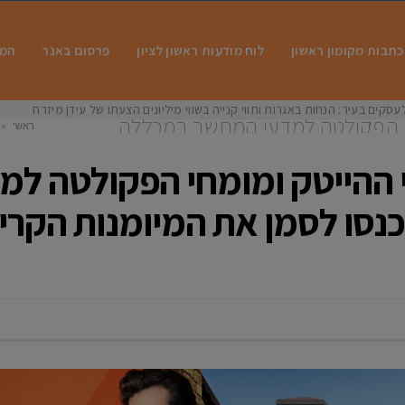
כתבות מקומון ראשון
לוח מודעות ראשון לציון
פרסום באנר
המו
עסקים בעיר: הנחות באגרות ותווי קנייה בשווי מיליונים הצעתו של עידן מיזרחי סגן ר
מחי הפקולטה למדעי המחשב במכללה
ראשי
»
יומנות הקריטית למפתח בעידן ה-AI
במכללה למי
רי ההייטק ומומחי הפקולטה 
כנסו לסמן את המיומנות הקרי