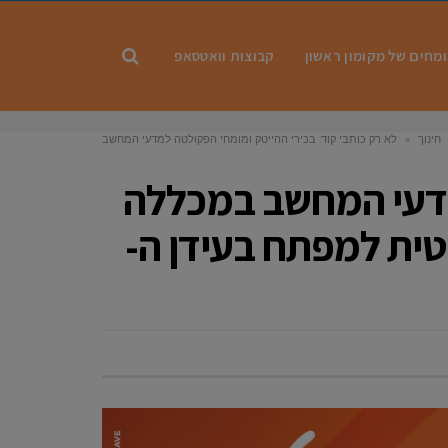
מחים של מקומון ראשון
קבוצות וואטסאפ
אש
חינוך
»
לא רק כותבי קוד: בכירי ההייטק ומומחי הפקולטה למדעי המחשב
נהל ראשון לציון התכנסו לסמן את המיומנות הקריטית למפתח בעידן ה-AI
למדעי המחשב במכללה
טית למפתח בעידן ה-