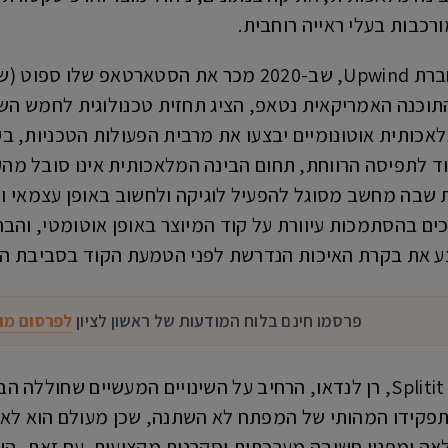
כבות בעלי ראייה רוחבית.
עמירם שחר, מייסד ומנכ"ל חברת Upwind, שב-2020 מכר 
חברת התוכנה האמריקאית נטאפ, הציג תחזית טכנולוגית לחמש ה
לאכותית אוטונומיים יבצעו את מרבית הפעולות הטכניות, בע
יגוד לתפיסה הרווחת, תחום הבינה המלאכותית אינו סובל מ
 שבה מחשב מסוגל להפעיל לוגיקה ולחשוב באופן עצמאי ול
ים בהסתמכות עיוורת על קוד המיוצר באופן אוטומטי, והבה
 את בקרת האיכות הנדרשת לפני הטמעת הקוד בסביבת היי
פרסמו חינם בלוח המודעות של ראשון לציון
לפרסום מו
סמנכ"ל הטכנולוגיות בחברת Splitit, רן לנדאו, הרחיב על השינויים המע
תפקידו המהותי של המפתח לא השתנה, שכן מעולם הוא לא 
ה ומפגין חשיבה מערכתית וסקרנות מקצועית. עם זאת, השי