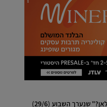
במסגרת פאנל מיוחד בנושא "מהפיכת ה-AI ועולם ההייטק, לאן?" שנערך השבוע (29/6)