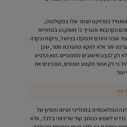
את הסטארטאפ שלו ספוט (שהתחיל כפרויקט הגמר שלו בפקולטה),
שנים הקרובות והעריך כי השוק נע במהירות
וד שבני האדם יתמקדו בניהול, פיקוח ובקרה
הערכת יתר אלא דווקא מהערכת חסר, שכן
א רק לבצע חישובים מתמטיים. הוא הדגיש
יר כי רק אנשי מקצוע מנוסים, המבינים את
צור.
דעה ‹
שיים שחוללה הבינה המלאכותית בתהליכי הגיוס והמיון של
נדרש לשמש ככותב קוד שרירותי בלבד, אלא
נוי המרכזי בא לידי ביטוי בשיטות ההערכה