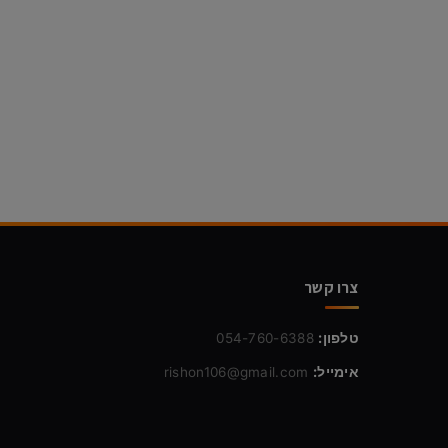
צרו קשר
טלפון:
054-760-6388
אימייל:
rishon106@gmail.com