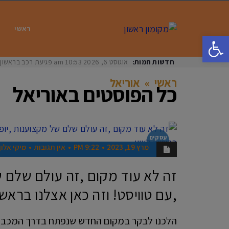
ראשי
פתח סרגל נגישות
חדשות חמות:
אוגוסט 6, 2026
10:53 am
פגיעת רכב בראשון לציון: בת 33 נפצעה באורח
ראשי
»
אוריאל
כל הפוסטים ב
אוריאל
עסקים
בראשון
מרץ 19, 2023
9:22 PM
אין תגובות
מיקי אלון
זה לא עוד מקום ,זה עולם שלם ש
,עם טוויסט! וזה כאן אצלנו בראשון
הלכנו לבקר במקום החדש שנפתח בדרך המכבים,