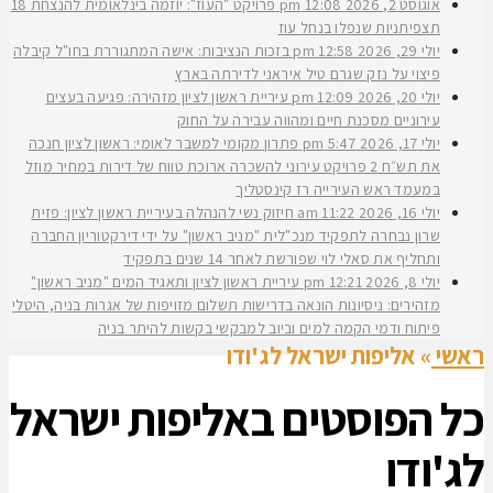
אוגוסט 2, 2026
12:08 pm
פרויקט "העוז": יוזמה בינלאומית להנצחת 18
תצפיתניות שנפלו בנחל עוז
יולי 29, 2026
12:58 pm
בזכות הנציבות: אישה המתגוררת בחו"ל קיבלה
פיצוי על נזק שגרם טיל איראני לדירתה בארץ
יולי 20, 2026
12:09 pm
עיריית ראשון לציון מזהירה: פגיעה בעצים
עירוניים מסכנת חיים ומהווה עבירה על החוק
יולי 17, 2026
5:47 pm
פתרון מקומי למשבר לאומי: ראשון לציון חנכה
את תש״ח 2 פרויקט עירוני להשכרה ארוכת טווח של דירות במחיר מוזל
במעמד ראש העירייה רז קינסטליך
יולי 16, 2026
11:22 am
חיזוק נשי להנהלה בעיריית ראשון לציון: פזית
שרון נבחרה לתפקיד מנכ"לית "מניב ראשון" על ידי דירקטוריון החברה
ותחליף את סאלי לוי שפורשת לאחר 14 שנים בתפקיד
יולי 8, 2026
12:21 pm
עיריית ראשון לציון ותאגיד המים "מניב ראשון"
מזהירים: ניסיונות הונאה בדרישות תשלום מזויפות של אגרות בניה, היטלי
פיתוח ודמי הקמה למים וביוב למבקשי בקשות להיתר בניה
ראשי
»
אליפות ישראל לג'ודו
כל הפוסטים ב
אליפות ישראל
לג'ודו