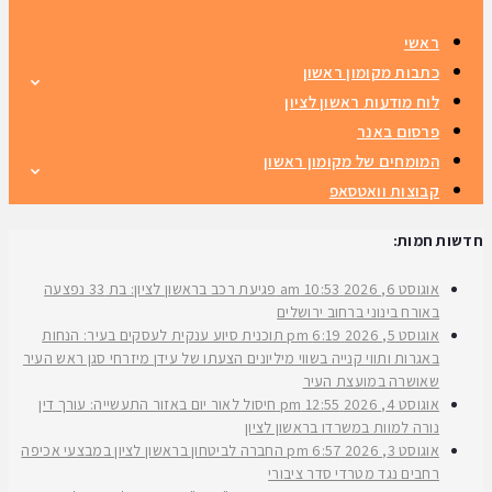
ראשי
כתבות מקומון ראשון
לוח מודעות ראשון לציון
פרסום באנר
המומחים של מקומון ראשון
קבוצות וואטסאפ
חדשות חמות:
אוגוסט 6, 2026
10:53 am
פגיעת רכב בראשון לציון: בת 33 נפצעה
באורח בינוני ברחוב ירושלים
אוגוסט 5, 2026
6:19 pm
תוכנית סיוע ענקית לעסקים בעיר: הנחות
באגרות ותווי קנייה בשווי מיליונים הצעתו של עידן מיזרחי סגן ראש העיר
שאושרה במועצת העיר
אוגוסט 4, 2026
12:55 pm
חיסול לאור יום באזור התעשייה: עורך דין
נורה למוות במשרדו בראשון לציון
אוגוסט 3, 2026
6:57 pm
החברה לביטחון בראשון לציון במבצעי אכיפה
רחבים נגד מטרדי סדר ציבורי