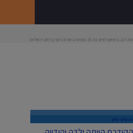
כב בראשון לציון: בת 33 נפצעה באורח בינוני ברחוב ירושלים
ות
מיקי אלון
 הקודרת הייתה ילדה יהודייה