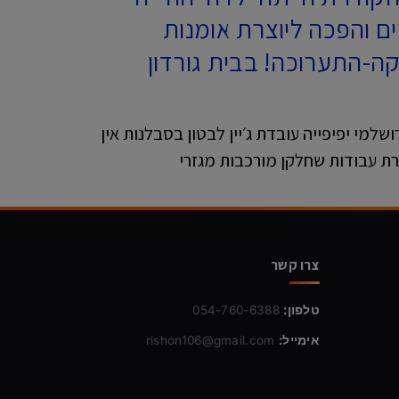
ים והפכה ליוצרת אומנות
-התערוכה! בבית גורדון
למי יפיפייה עובדת ג׳יין לבטון בסבלנות אין
רת עבודות שחלקן מורכבות מגזרי
צרו קשר
טלפון:
054-760-6388
אימייל:
rishon106@gmail.com