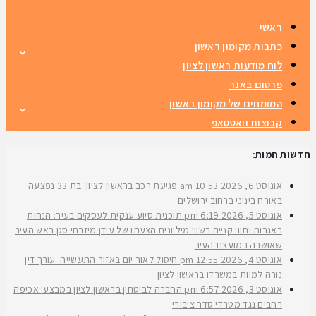
ראשי
כתבות מקומון ראשון
לוח מודעות ראשון לציון
פרסום באנר
המומחים של מקומון ראשון
קבוצות וואטסאפ
חדשות חמות:
אוגוסט 6, 2026
10:53 am
פגיעת רכב בראשון לציון: בת 33 נפצעה
באורח בינוני ברחוב ירושלים
אוגוסט 5, 2026
6:19 pm
תוכנית סיוע ענקית לעסקים בעיר: הנחות
באגרות ותווי קנייה בשווי מיליונים הצעתו של עידן מיזרחי סגן ראש העיר
שאושרה במועצת העיר
אוגוסט 4, 2026
12:55 pm
חיסול לאור יום באזור התעשייה: עורך דין
נורה למוות במשרדו בראשון לציון
אוגוסט 3, 2026
6:57 pm
החברה לביטחון בראשון לציון במבצעי אכיפה
רחבים נגד מטרדי סדר ציבורי