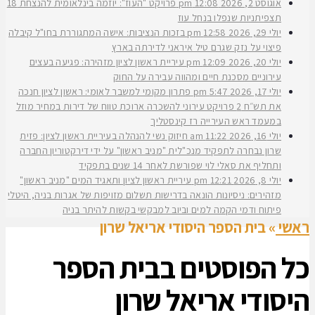
אוגוסט 2, 2026
12:08 pm
פרויקט "העוז": יוזמה בינלאומית להנצחת 18
תצפיתניות שנפלו בנחל עוז
יולי 29, 2026
12:58 pm
בזכות הנציבות: אישה המתגוררת בחו"ל קיבלה
פיצוי על נזק שגרם טיל איראני לדירתה בארץ
יולי 20, 2026
12:09 pm
עיריית ראשון לציון מזהירה: פגיעה בעצים
עירוניים מסכנת חיים ומהווה עבירה על החוק
יולי 17, 2026
5:47 pm
פתרון מקומי למשבר לאומי: ראשון לציון חנכה
את תש״ח 2 פרויקט עירוני להשכרה ארוכת טווח של דירות במחיר מוזל
במעמד ראש העירייה רז קינסטליך
יולי 16, 2026
11:22 am
חיזוק נשי להנהלה בעיריית ראשון לציון: פזית
שרון נבחרה לתפקיד מנכ"לית "מניב ראשון" על ידי דירקטוריון החברה
ותחליף את סאלי לוי שפורשת לאחר 14 שנים בתפקיד
יולי 8, 2026
12:21 pm
עיריית ראשון לציון ותאגיד המים "מניב ראשון"
מזהירים: ניסיונות הונאה בדרישות תשלום מזויפות של אגרות בניה, היטלי
פיתוח ודמי הקמה למים וביוב למבקשי בקשות להיתר בניה
ראשי
»
בית הספר היסודי אריאל שרון
כל הפוסטים ב
בית הספר
היסודי אריאל שרון