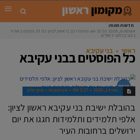
תפר
חדשות חמות:
אוגוסט 6, 2026
10:53 am
פגיעת רכב בראשון לציון: בת 33 נפצעה באורח
בינוני ברחוב ירושלים
ראשי
»
בני עקיבא
כל הפוסטים ב
בני עקיבא
חדשות
מאי 14, 2026
3:27 PM
אין תגובות
מיקי אלון
בהובלת ישיבת בני עקיבא ראשון לציון:
אלפי תלמידים ותלמידות חגגו את יום
ירושלים ברחובות העיר