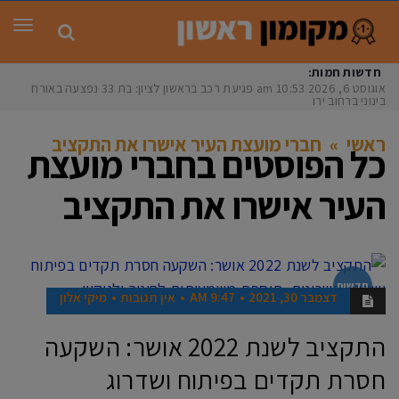
תפר
חדשות חמות:
אוגוסט 6, 2026
10:53 am
פגיעת רכב בראשון לציון: בת 33 נפצעה באורח
בינוני ברחוב ירושל
ראשי
»
חברי מועצת העיר אישרו את התקציב
כל הפוסטים ב
חברי מועצת
העיר אישרו את התקציב
חדשות
דצמבר 30, 2021
9:47 AM
אין תגובות
מיקי אלון
התקציב לשנת 2022 אושר: השקעה
חסרת תקדים בפיתוח ושדרוג