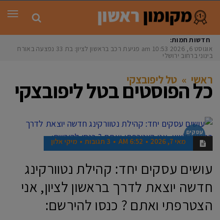
תפר
חדשות חמות:
אוגוסט 6, 2026
10:53 am
פגיעת רכב בראשון לציון: בת 33 נפצעה באורח
בינוני ברחוב ירושלים
ראשי
»
טל ליפובצקי
כל הפוסטים ב
טל ליפובצקי
עסקים
בראשון
מאי 7, 2026
6:52 AM
3 תגובות
מיקי אלון
עושים עסקים יחד: קהילת נטוורקינג
חדשה יוצאת לדרך בראשון לציון, אני
הצטרפתי ואתם ? כנסו להירשם: