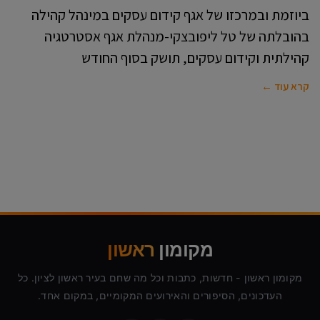
ביוזמת ובמרכזו של אגף קידום עסקים במינהל קהילה
בהובלתה של טל ליפובצקי-מנהלת אגף אסטרטגיה
קהילתית וקידום עסקים, תושק בסוף החודש
קרא עוד ←
מקומון
ראשון
מקומון ראשון - חדשות, כתבות וכל מה שחם בעיר ראשון לציון. כל
העדכונים, הסיפורים והאירועים המקומיים, במקום אחד.