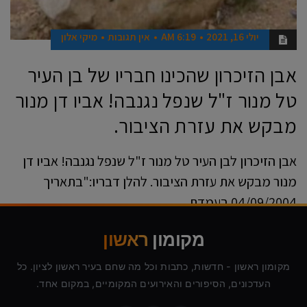
יולי 16, 2021
6:19 AM
אין תגובות
מיקי אלון
אבן הזיכרון שהכינו חבריו של בן העיר
טל מנור ז"ל שנפל נגנבה! אביו דן מנור
מבקש את עזרת הציבור.
אבן הזיכרון לבן העיר טל מנור ז"ל שנפל נגנבה! אביו דן
מנור מבקש את עזרת הציבור. להלן דבריו:"בתאריך
04/09/2004 בעמדת
קרא עוד ←
מקומון
ראשון
מקומון ראשון - חדשות, כתבות וכל מה שחם בעיר ראשון לציון. כל
העדכונים, הסיפורים והאירועים המקומיים, במקום אחד.