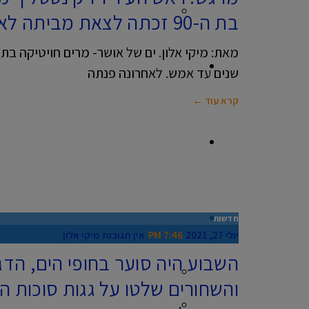
צרכנות
בת ה-90 זכתה לצאת מביתה לאחר 5 שנים
לוח מודעות ראשון לציון
שנים עד אמש. לאחרונה פנתה
קרא עוד ←
פרסום באנר
המומחים של מקומון ראשון
חדשות
יולי 27, 2021
7:46 PM
אין תגובות
מיקי אלון
השבוע היה סוער בחופי הים, הדג
טיפ שווה זהב
והשחורים שלטו על גגות סוכות ה
שפת המוזיקה