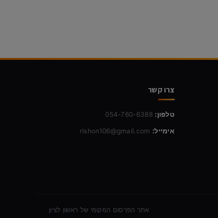
צרו קשר
טלפון:
054-760-6388
אימייל:
rishon106@gmail.com
אתר הפרסום המקומי של ראשון לציון