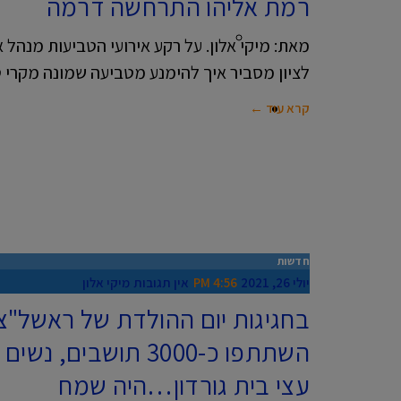
רמת אליהו התרחשה דרמה
כושר ובריאות
מאת: מיקי אלון. על רקע אירועי הטביעות מנהל א
לציון מסביר איך להימנע מטביעה שמונה מקרי 
קרא עוד ←
קבוצות וואטסאפ
חדשות
יולי 26, 2021
4:56 PM
אין תגובות
מיקי אלון
בחגיגות יום ההולדת של ראשל"צ
השתתפו כ-3000 תושבים
עצי בית גורדון…היה שמח