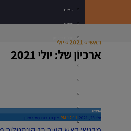
אנשים
ספורט
מבלים בראשון
ראשי
»
2021
»
יולי
ארכיון של:
יולי 2021
נדלן
תרבות ובידור
עסקים בראשון
מתכון מנצח
רכילות
אנשים
יולי 28, 2021
12:11 PM
אין תגובות
מיקי אלון
חינוך
מרגש: ראש העיר רז קינסטליך מ