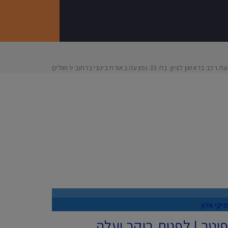
כב בראשון לציון: בת 33 נפצעה באורח בינוני ברחוב ירושלים
יקי אלון
יטר ! לפנות בוקר יעלה