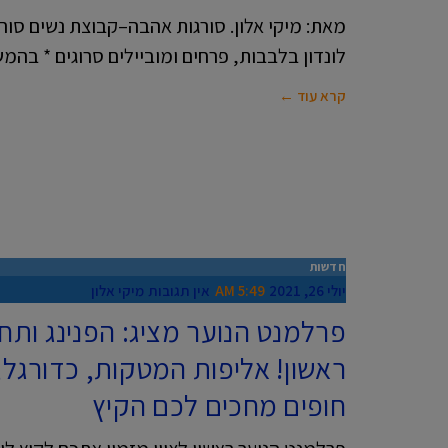
מאת: מיקי אלון. סורגות אהבה–קבוצת נשים סורגו
לונדון בלבבות, פרחים ומוביילים סרוגים * בהמ
קרא עוד ←
חדשות
יולי 26, 2021
5:49 AM
אין תגובות
מיקי אלון
פרלמנט הנוער מציג: הפנינג ותח
ראשון! אליפות המטקות, כדורגל, 
חופים מחכים לכם הקיץ