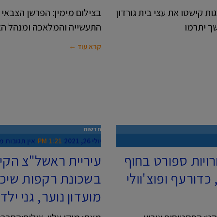
ת קישטו את עצי בית גורדון
בצילום מימין: הפרשן הצבאי ר
שך יתרמו
התעשייה והמלאכה ומנהל הא
קרא עוד ←
חדשות
יולי 26, 2021
1:21 PM
אין תגובות
מי
רויות ספורט בחוף
עיריית ראשל"צ הקי
כדורעף ופוצ'וולי
בשכונת רקפות שיכל
מועדון נוער, גני ילד