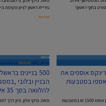
הט: הפסטיחוף אירוע
מאת: מיקי אלון. צילום:החב
פורט בחוף ראשון!
עיריית ראשון לציון מקימה ב
קרא עוד ←
חדשות
יולי 25, 2021
8:45 PM
אין תגובות
מי
רינקס אוספים את
500 בניינים ברא
עם 1500 ש"ח שאספו במטבעות
הבניין ובלובי ,במסג
להלוואה בסך 35 אלף ש"ח
מאת: מיקי אלון. ילדי גן "אין כמוני" בראשון לציון אספו 1500 ₪ במטבעות