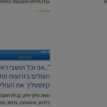
ת
עברו חידוש משמעותי בחזית ה
קרא עוד ←
חדשות
יולי 25, 2021
7:25 PM
אין תגובות
מי
"..אני וכל תושבי ר
העולים בזרועות פתו
קינסטליך את העולי
מאת: מיקי אלון. קבלת השבת 
בלרוס, ארגנטינה, צרפת, ספר