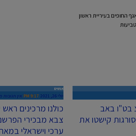
גף החופים בעיריית ראשון
טביעות
אנשים
יולי 26, 2021
9:17 PM
אין תגובות
מי
 בט"ו באב
כולנו מרכינים ראש ע
, נשים סורגות קישטו את
צבא מבכירי הפרשנים
ערכי וישראלי במאה 