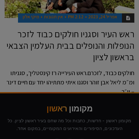
אפריל 24, 2023
2:12 PM
אין תגובות
מיקי אלון
ראש העיר וסגניו חולקים כבוד לזכר
הנופלות והנופלים בבית העלמין הצבאי
בראשון לציון
חולקים כבוד, לזכרם.ראש העירייה רז קינסטליך, סגניתו
ומ״מ ליאל אבן זוהר וסגנו איתי מתתיהו יחד עם חיים דינר
– יו״ר
קרא עוד ←
מקומון
ראשון
מקומון ראשון - חדשות, כתבות וכל מה שחם בעיר ראשון לציון. כל
העדכונים, הסיפורים והאירועים המקומיים, במקום אחד.