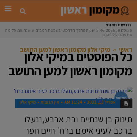
תפר
חדשות חמות:
אוגוסט 9, 2026
5:46 pm
המהלך הדרמטי בשכונת רמב"ם שישנה את כל מה
שידעתם על בטחון
ראשי
»
מיקי אלון מקומון ראשון למען התושב
כל הפוסטים ב
מיקי אלון
מקומון ראשון למען התושב
חדשות
אפריל 13, 2021
11:24 AM
אין תגובות
מיקי אלון
תינוק בן שנתיים ובת ארבע,ננעלו
ברכב לעיני אימם ברח' חיים חפר