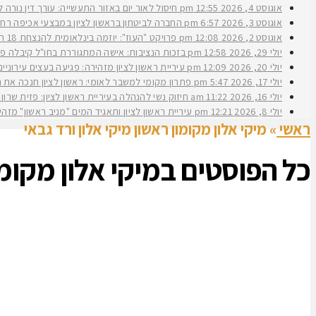
אוגוסט 4, 2026
12:55 pm
חיסול לאור יום באזור התעשייה: עורך דין נורה 
אוגוסט 3, 2026
6:57 pm
החברה לביטחון בראשון לציון במבצעי אכיפה רחב
אוגוסט 2, 2026
12:08 pm
פרויקט "העוז": יוזמה בינלאומית להנצחת 18 תצפיתניות שנפלו בנחל עוז
יולי 29, 2026
12:58 pm
בזכות הנציבות: אישה המתגוררת בחו"ל קיבלה פיצ
יולי 20, 2026
12:09 pm
עיריית ראשון לציון מזהירה: פגיעה בעצים עירוני
יולי 17, 2026
5:47 pm
פתרון מקומי למשבר לאומי: ראשון לציון חנכה את תש״ח 2 פרויקט עירוני להשכרה ארוכת טווח של דירות במחיר מוזל במעמד ראש העירי
יולי 16, 2026
11:22 am
חיזוק נשי להנהלה בעיריית ראשון לציון: פזית שרון נב
יולי 8, 2026
12:21 pm
עיריית ראשון לציון ותאגיד המים "מניב ראשון" מזה
ראשי
»
מיקי אלון מקומון ראשון מיקי אלון ורד גבאי
כל הפוסטים ב
מיקי אלון מקומו