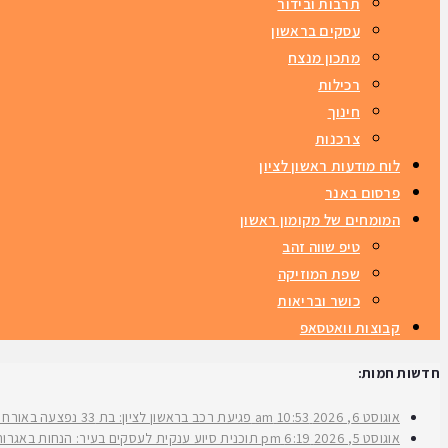
תרבות ובידור
עסקים בראשון
מתכון מנצח
רכילות
חינוך
צרכנות
לוח מודעות ראשון לציון
פרסום באנר
המומחים של מקומון ראשון
טיפ שווה זהב
שפת המוזיקה
כושר ובריאות
קבוצות וואטסאפ
חדשות חמות:
אוגוסט 6, 2026
10:53 am
פגיעת רכב בראשון לציון: בת 33 נפצעה באורח בינוני ברחוב ירושלים
אוגוסט 5, 2026
6:19 pm
תוכנית סיוע ענקית לעסקים בעיר: הנחות באגרות 