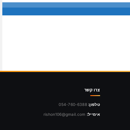
צרו קשר
טלפון:
054-760-6388
אימייל:
rishon106@gmail.com