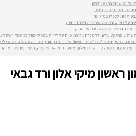
למוות במשרדו בראשון לציון
ים נגד מטרדי סדר ציבורי
וי על נזק שגרם טיל איראני לדירתה בארץ
ים מסכנת חיים ומהווה עבירה על החוק
יה רז קינסטליך
חרה לתפקיד מנכ"לית "מניב ראשון" על ידי דירקטוריון החברה ותחליף את סאלי לוי שפורשת ל
ירים: ניסיונות הונאה בדרישות תשלום מזויפות של אגרות בניה, היטלי פיתוח ודמי ה
ן ראשון מיקי אלון ורד גבאי