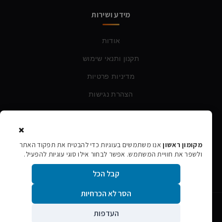
מידע ושירות
אודות
תקנון ותנאי שימוש
מדיניות פרטיות
הצהרת נגישות
צרו קשר
×
מקומון ראשון
אנו משתמשים בעוגיות כדי להבטיח את תפקוד האתר
טלפון:
054-760-6388
ולשפר את חוויית המשתמש. אפשר לבחור אילו סוגי עוגיות להפעיל.
אימייל:
rishon106@gmail.com
קבל הכל
הסר לא הכרחיות
©
2026
מקומון ראשון · כל הזכויות שמורות
העדפות
אתר הפרסום המקומי של ראשון לציון