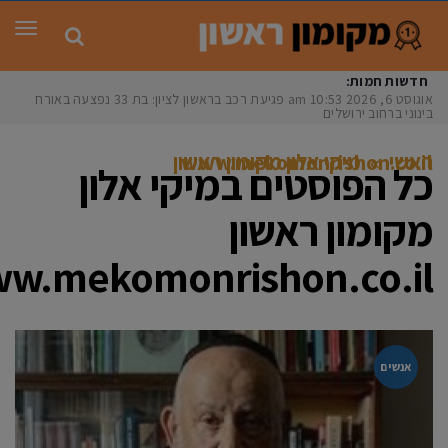
תפר
חדשות חמות:
אוגוסט 6, 2026
10:53 am
פגיעת רכב בראשון לציון: בת 33 נפצעה באורח
בינוני ברחוב ירושלים
ראשי
»
מיקי אלון מקומון ראשון www.mekomonrishon.co.il
כל הפוסטים ב
מיקי אלון
מקומון ראשון
w.mekomonrishon.co.il
אנשים