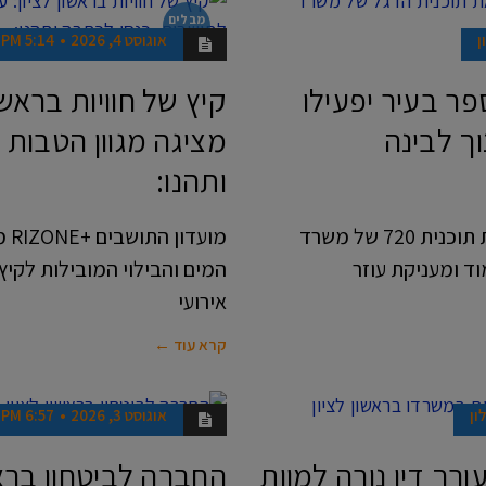
מבלים
בראשון
ן
אוגוסט 4, 2026
5:14 PM
פר בעיר יפעילו
קיץ של חוויות בראשון
ך לבינה
מציגה מגוון הטבות
ותהנו:
ארבעה בתי ספר מראשון לציון נבחרו להפעיל את תוכנית 720 של משרד
​מ
ד ומעניקת עוזר
המים והבילוי המובילות לקי
אירועי
קרא עוד ←
ון
אוגוסט 3, 2026
6:57 PM
חדשות
ורך דין נורה למוות
החברה לביטחון ברא