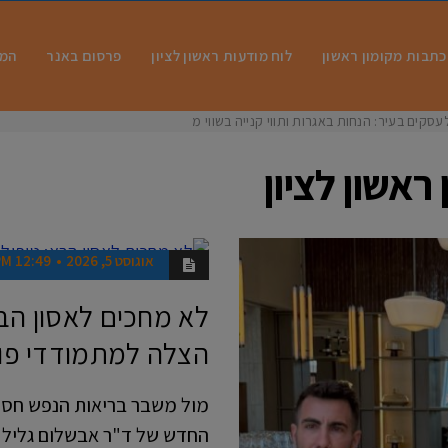
כתבות מקומון ראשון
לוח מודעות ראשון לציון
פרסום באנר
המו
עסקים בעיר: הנחות באגרות ותווי קנייה בשווי מיליונים הצ
 ראשון לציון
אוגוסט 5, 2026
12:49 PM
אנשים
לא מחכים לאסון הב
הצלה למתמודדי פו
מול משבר בריאות הנפש חסר
החדש של ד"ר אבשלום גליל 